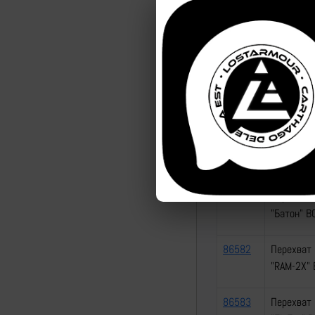
"Костыль"
86578
Перехват 
"Костыль"
86579
Перехват 
"Лелека-1
86580
Перехват 
"Лелека-
86581
Перехват 
"Батон" В
86582
Перехват 
"RAM-2X" 
86583
Перехват 