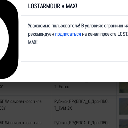
 ВСУ
Т_Костыль
LOSTARMOUR в MAX!
БПЛА самолетного типа
Рубикон,FPV,БПЛА_С,ДронПВО,
 ВСУ
Т_Костыль
Уважаемые пользователи! В условиях ограничени
рекомендуем
подписаться
на канал проекта LOS
БПЛА самолетного типа
Рубикон,FPV,БПЛА_С,ДронПВО,
MAX!
00" ВСУ
Т_Лелека-100
БПЛА самолетного типа
Рубикон,FPV,БПЛА_С,ДронПВО,
100М2" ВСУ
Т_Лелека-100М2
БПЛА самолетного типа
Рубикон,FPV,БПЛА_С,ДронПВО,
СУ
Т_Батон
БПЛА самолетного типа
Рубикон,FPV,БПЛА_С,ДронПВО,
ВСУ
Т_RAM-2X
БПЛА самолетного типа
Рубикон,FPV,БПЛА_С,ДронПВО,