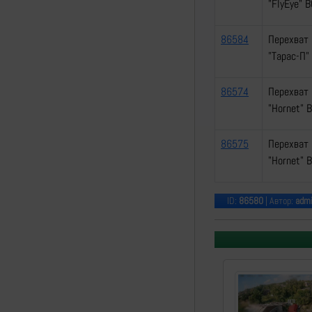
"FlyEye" 
86584
Перехват 
"Тарас-П"
86574
Перехват 
"Hornet" 
86575
Перехват 
"Hornet" 
ID:
86580
| Автор:
adm