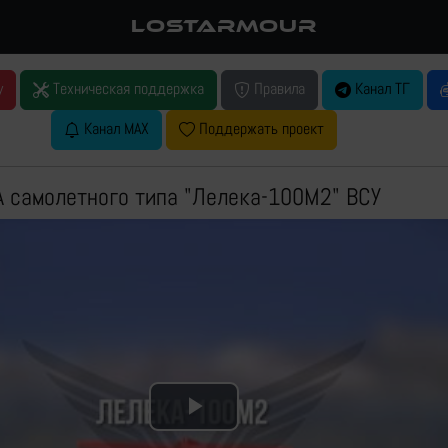
LOSTARMOUR
у
Техническая поддержка
Правила
Канал ТГ
Канал MAX
Поддержать проект
 самолетного типа "Лелека-100М2" ВСУ
Play