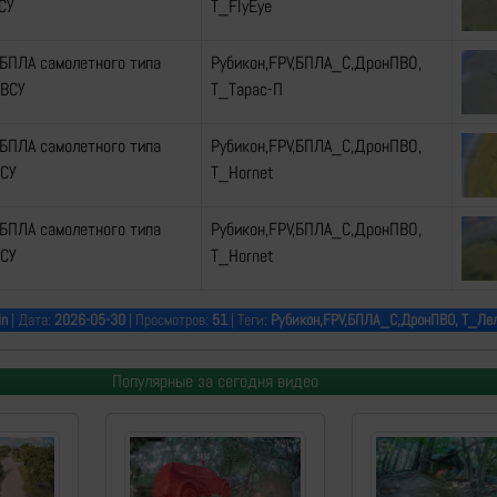
ВСУ
Т_FlyEye
БПЛА самолетного типа
Рубикон,FPV,БПЛА_С,ДронПВО,
 ВСУ
Т_Тарас-П
БПЛА самолетного типа
Рубикон,FPV,БПЛА_С,ДронПВО,
ВСУ
Т_Hornet
БПЛА самолетного типа
Рубикон,FPV,БПЛА_С,ДронПВО,
ВСУ
Т_Hornet
in
| Дата:
2026-05-30
| Просмотров:
51
| Теги:
Рубикон,FPV,БПЛА_С,ДронПВО, Т_Ле
Популярные за сегодня видео