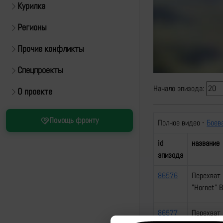
Курилка
Регионы
Прочие конфликты
Спецпроекты
Начало эпизода:
О проекте
Помощь фронту
Полное видео -
Боев
id
название
эпизода
86576
Перехват 
"Hornet" 
86577
Перехват 