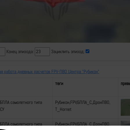
Video
Конец эпизода:
Зациклить эпизод:
ая работа дневных расчетов FPV-ПВО Центра "Рубикон"
теги
прев
БПЛА самолетного типа
Рубикон,FPV,БПЛА_С,ДронПВО,
ВСУ
Т_Hornet
БПЛА самолетного типа
Рубикон,FPV,БПЛА_С,ДронПВО,