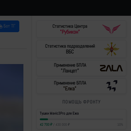
Бот ТГ
Статистика Центра
"Рубикон"
Статистика подразделений
ВБС
Применение БПЛА
"Ланцет"
Применение БПЛА
"Елка"
ПОМОЩЬ ФРОНТУ
Тушки Mavic3Pro для Ежа
42 700
₽
/
430 000
₽
10
%