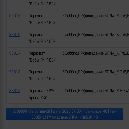
"Бабы-Яги" ВСУ
98815
Перехват
50оббпс,FPV,попадание,БПЛА_К,ТпВ,
"Бабы-Яги" ВСУ
98816
Перехват
50оббпс,FPV,попадание,БПЛА_К,ТпВ,
"Бабы-Яги" ВСУ
98817
Перехват
50оббпс,FPV,попадание,БПЛА_К,ТпВ,
"Бабы-Яги" ВСУ
98818
Перехват
50оббпс,FPV,попадание,БПЛА_К,ТпВ,
"Бабы-Яги" ВСУ
98819
Перехват FPV-
50оббпс,FPV,попадание,БПЛА_К,ВТ-4
дрона ВСУ
ID:
98808
| Автор:
makpif
| Дата:
2026-07-08
| Просмотров:
40
| Теги:
50оббпс,FPV,попадание,БПЛА_К,ТпВ,ВТ-40