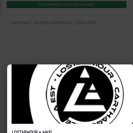
Популярные за сегодня видео
Lostarmour | Carthago Delenda Est | 2014-2026
LOSTARMOUR в MAX!