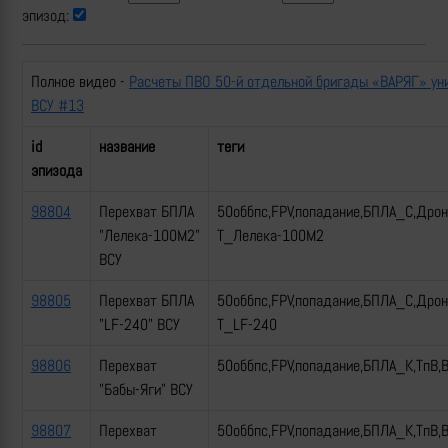
эпизод:
Полное видео -
Расчеты ПВО 50-й отдельной бригады «ВАРЯГ» у
ВСУ #13
id
название
теги
эпизода
98804
Перехват БПЛА
50оббпс,FPV,попадание,БПЛА_С,Дро
"Лелека-100М2"
Т_Лелека-100М2
ВСУ
98805
Перехват БПЛА
50оббпс,FPV,попадание,БПЛА_С,Дрон
"LF-240" ВСУ
Т_LF-240
98806
Перехват
50оббпс,FPV,попадание,БПЛА_К,ТпВ,
"Бабы-Яги" ВСУ
98807
Перехват
50оббпс,FPV,попадание,БПЛА_К,ТпВ,