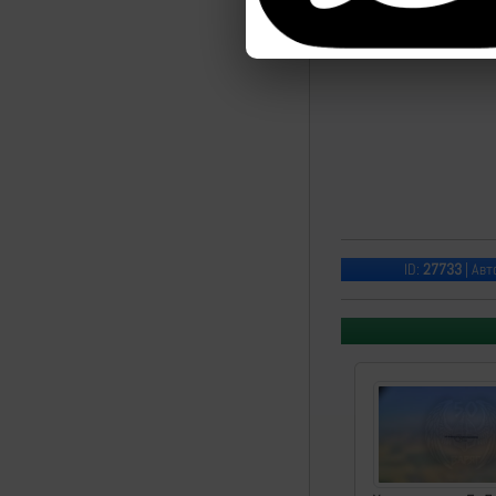
ID:
27733
| Авт