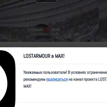
Play
Video
e/sudoplatov_official/3586
LOSTARMOUR в MAX!
Уважаемые пользователи! В условиях ограничени
рекомендуем
подписаться
на канал проекта LOS
MAX!