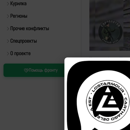
Курилка
Регионы
Прочие конфликты
Спецпроекты
О проекте
Источник:
https://t.m
Помощь фронту