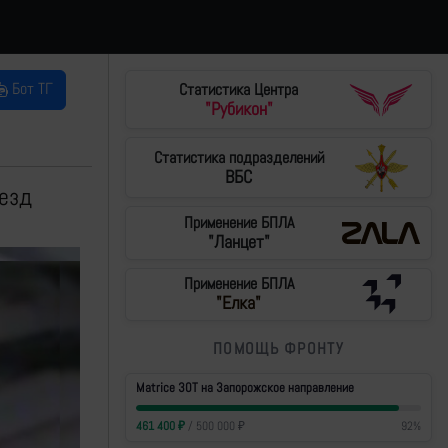
Бот ТГ
Статистика Центра
"Рубикон"
Статистика подразделений
ВБС
езд
Применение БПЛА
"Ланцет"
Применение БПЛА
"Елка"
ПОМОЩЬ ФРОНТУ
Matrice 30T на Запорожское направление
461 400
₽
/
500 000
₽
92
%