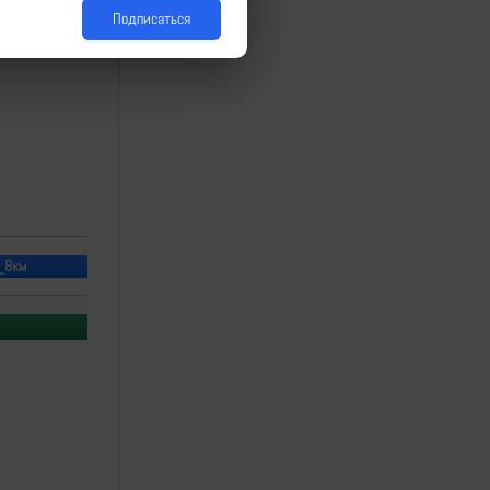
Подписаться
 _8км