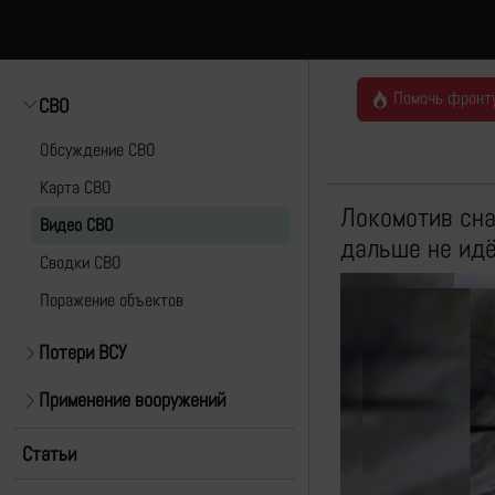
Помочь фронт
СВО
Обсуждение СВО
Карта СВО
Локомотив сна
Видео СВО
дальше не идё
Cводки СВО
Поражение объектов
Потери ВСУ
Применение вооружений
Статьи