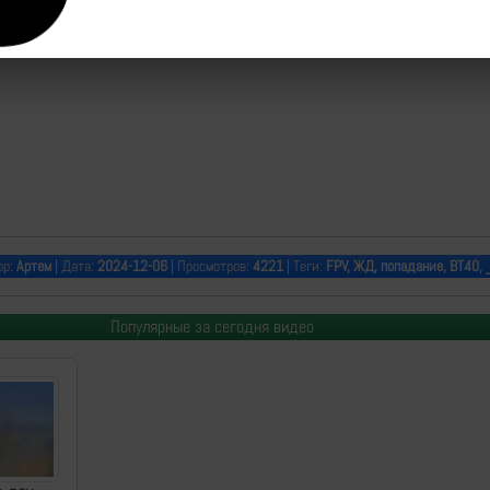
ор:
Артем
| Дата:
2024-12-06
| Просмотров:
4221
| Теги:
FPV, ЖД, попадание, ВТ40,
Популярные за сегодня видео