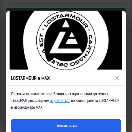
Популярные за сегодня видео
×
LOSTARMOUR в MAX!
Операторы Центра "Рубикон" бьют по целям ВСУ на
Уважаемые пользователи! В условиях ограничения доступа к
Донбассе
TELEGRAM рекомендуем
подписаться
на канал проекта LOSTARMOUR
в мессенджере MAX!
2026-08-10 | makpif |
29
Подписаться
Lostarmour | Carthago Delenda Est | 2014-2026