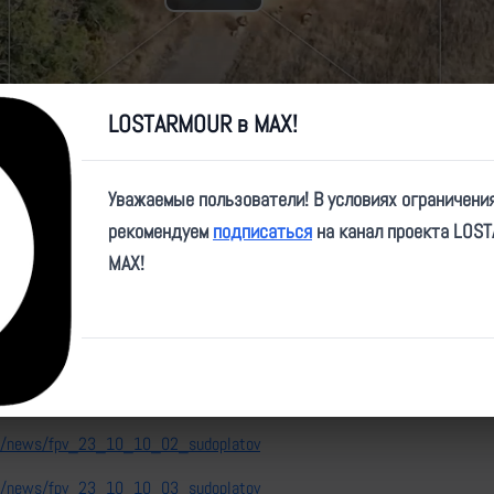
Play
Video
LOSTARMOUR в MAX!
Уважаемые пользователи! В условиях ограничени
e/sudoplatov_official/618
рекомендуем
подписаться
на канал проекта LOS
MAX!
тожения живой силы и укрытий противника.
" нет невыполнимых задач, и в этом можно убедиться посмотрев видео.
:
nfo/news/fpv_23_10_10_01_sudoplatov
nfo/news/fpv_23_10_10_02_sudoplatov
nfo/news/fpv_23_10_10_03_sudoplatov