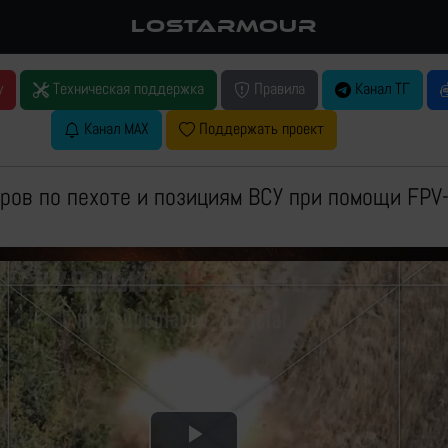
LOSTARMOUR
у
Техническая поддержка
Правила
Канал ТГ
Канал MAX
Поддержать проект
ров по пехоте и позициям ВСУ при помощи FPV