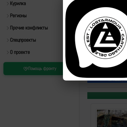
Курилка
Регионы
Прочие конфликты
Спецпроекты
О проекте
Источник:
https://t.m
Помощь фронту
Все удары:
https://lo
ID:
7253
| А