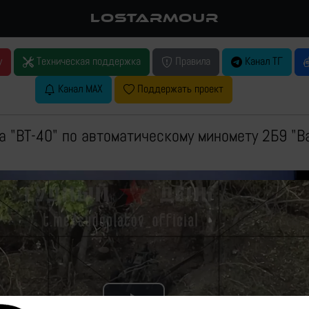
LOSTARMOUR
у
Техническая поддержка
Правила
Канал ТГ
Канал MAX
Поддержать проект
а "ВТ-40" по автоматическому миномету 2Б9 "В