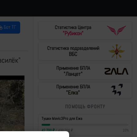
Бот ТГ
Статистика Центра
"Рубикон"
Статистика подразделений
ВБС
асилёк"
Применение БПЛА
"Ланцет"
Применение БПЛА
"Елка"
ПОМОЩЬ ФРОНТУ
Тушки Mavic3Pro для Ежа
42 700
₽
/
430 000
₽
10
%