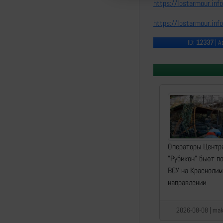
https://lostarmour.i
https://lostarmour.i
ID:
12337
| А
Операторы Центр
"Рубикон" бьют п
ВСУ на Красноли
направлении
2026-08-08 | mak