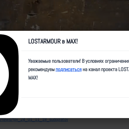
Video
LOSTARMOUR в MAX!
e/sudoplatov_official/1085
Уважаемые пользователи! В условиях ограничени
starmour.info/news/fpv_24_01_11_01-16_sudoplatov
рекомендуем
подписаться
на канал проекта LOS
:
MAX!
nfo/news/fpv_24_01_11_16_sudoplatov
nfo/news/fpv_24_01_11_15_sudoplatov
nfo/news/fpv_24_01_11_14_sudoplatov
nfo/news/fpv_24_01_11_18_sudoplatov