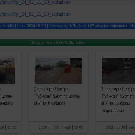
nfo/news/fpv_24_01_11_20_sudoplatov
nfo/news/fpv_24_01_11_28_sudoplatov
втор:
ultz
| Дата:
2024-01-11
| Просмотров:
575
| Теги:
FPV, позиция, попадание, ВТ
Популярные за сегодня видео
а
Операторы Центра
Операторы Центр
о целям
"Рубикон" бьют по целям
"Рубикон" бьют по
манском
ВСУ на Донбассе
ВСУ на Сумском
направлении
pif |
99
2026-08-08 | makpif |
89
2026-08-08 | makp