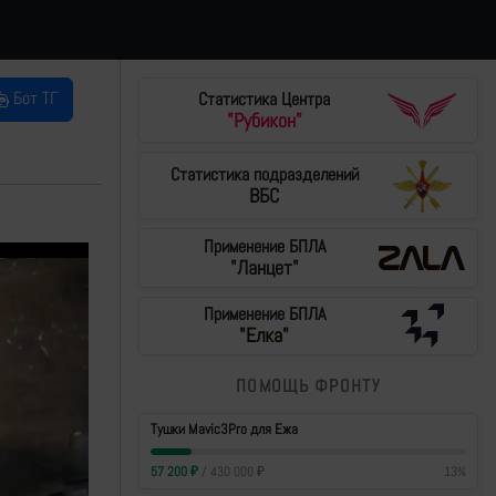
Бот ТГ
Статистика Центра
"Рубикон"
Статистика подразделений
ВБС
Применение БПЛА
"Ланцет"
Применение БПЛА
"Елка"
ПОМОЩЬ ФРОНТУ
Тушки Mavic3Pro для Ежа
57 200
₽
/
430 000
₽
13
%