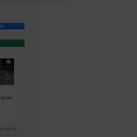
-40
а
 целям
if |
59