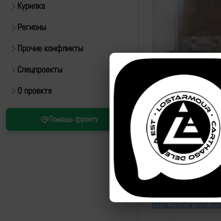
Курилка
Регионы
Прочие конфликты
Спецпроекты
Источник:
https://t.m
О проекте
Все удары:
https://lo
Помощь фронту
Удары по этой позиции
https://lostarmour.i
https://lostarmour.i
https://lostarmour.i
https://lostarmour.i