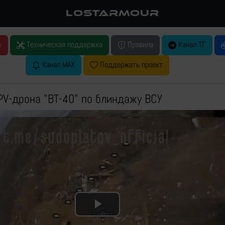
LOSTARMOUR
у
Техническая поддержка
Правила
Канал ТГ
Канал MAX
Поддержать проект
PV-дрона "ВТ-40" по блиндажу ВСУ
Play