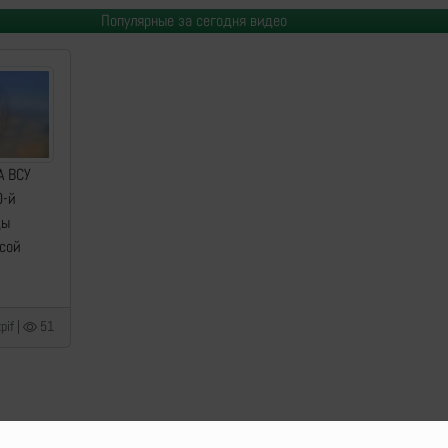
Популярные за сегодня видео
А ВСУ
0-й
ды
сой
pif |
51
o Delenda Est | 2014-2026