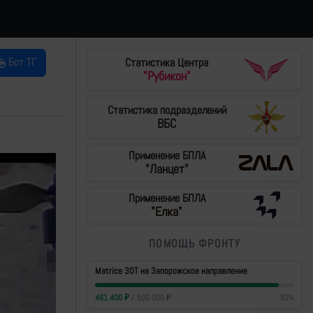
Бот ТГ
Статистика Центра
"Рубикон"
Статистика подразделений
ВБС
Применение БПЛА
"Ланцет"
Применение БПЛА
"Елка"
ПОМОЩЬ ФРОНТУ
Matrice 30T на Запорожское направление
461 400
₽
/
500 000
₽
92
%