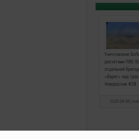
Уничтожение БпЛ
расчетами ПВО 5
отдельной брига
«Варяг» над трас
Новороссия #28
2026-08-06 | mak
Lostarmour | Carthag