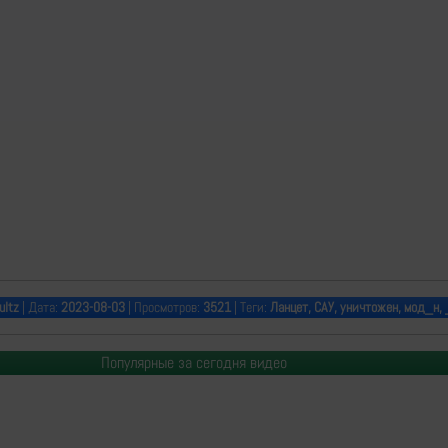
ultz
| Дата:
2023-08-03
| Просмотров:
3521
| Теги:
Ланцет, САУ, уничтожен, мод_н,
Популярные за сегодня видео