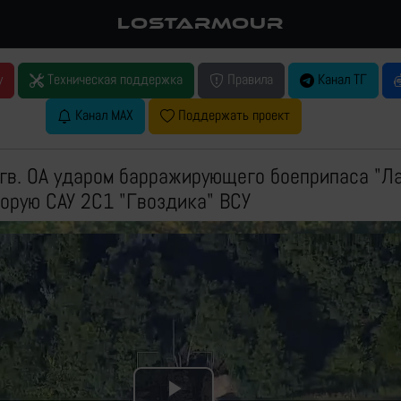
LOSTARMOUR
у
Техническая поддержка
Правила
Канал ТГ
Канал MAX
Поддержать проект
гв. ОА ударом барражирующего боеприпаса "Л
орую САУ 2С1 "Гвоздика" ВСУ