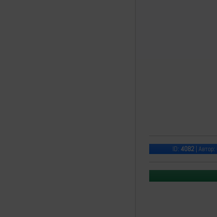
ID:
4082
| Автор: