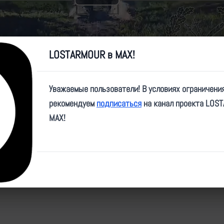
Play
Video
LOSTARMOUR в MAX!
Уважаемые пользователи! В условиях ограничени
e/peromishpagoihd/22
рекомендуем
подписаться
на канал проекта LOS
MAX!
й Гвоздики:
https://lostarmour.info/news/udar-lanceta-po-sau-2c1-gvodik
i