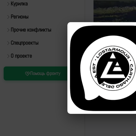
Курилка
Регионы
Прочие конфликты
Спецпроекты
О проекте
Источник:
https://t.m
Помощь фронту
Уничтожение соседне
svatovskom-napravleni