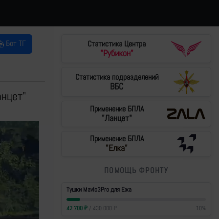
Бот ТГ
Статистика Центра
"Рубикон"
Статистика подразделений
ВБС
анцет"
Применение БПЛА
"Ланцет"
Применение БПЛА
"Елка"
ПОМОЩЬ ФРОНТУ
Тушки Mavic3Pro для Ежа
42 700
₽
/
430 000
₽
10
%