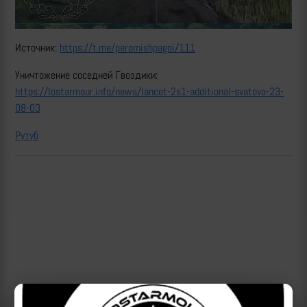
Источник:
https://t.me/peromishpagoi/111
Уничтожение соседней Гвоздики:
https://lostarmour.info/news/lancet-2s1-additional-svatovo-23-
08-03
Рутуб