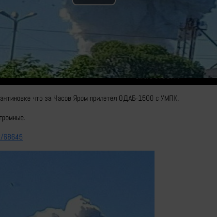
Play
Video
тантиновке что за Часов Яром прилетел ОДАБ-1500 с УМПК.
громные.
er/68645