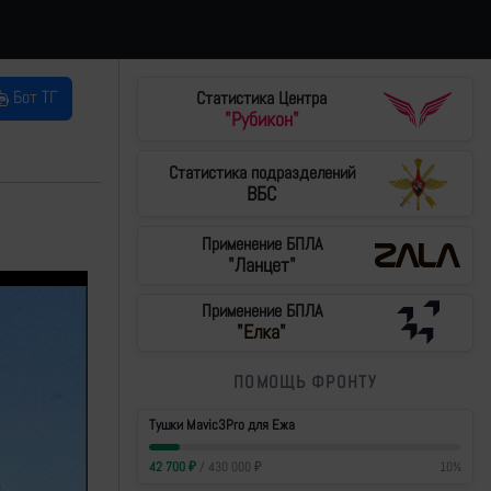
Бот ТГ
Статистика Центра
"Рубикон"
Статистика подразделений
ВБС
Применение БПЛА
"Ланцет"
Применение БПЛА
"Елка"
ПОМОЩЬ ФРОНТУ
Тушки Mavic3Pro для Ежа
42 700
₽
/
430 000
₽
10
%