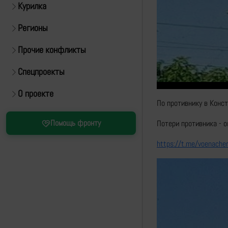
Курилка
Регионы
Прочие конфликты
Спецпроекты
О проекте
По противнику в Конс
Помощь фронту
Потери противника - о
https://t.me/voenach