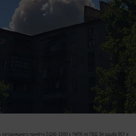
ь сегодняшнего прилёта ОДАБ-1500 с УМПК по ПВД 5й одшбр ВСУ в