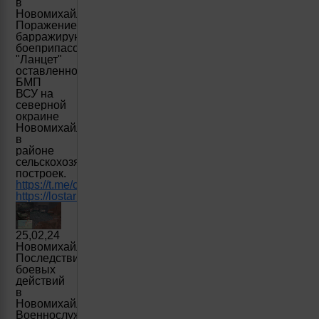
в
Новомихайловке.
Поражение
барражирующим
боеприпасом
"Ланцет"
оставленной
БМП
ВСУ на
северной
окраине
Новомихайловки
в
районе
сельскохозяйственных
построек.
https
://
t
.
me
/
creamy
_
caprice
/4601
https
://
lostarmour
.
info
/
news
/
lancet
_24_03_02_
rustroyka
194
25,02,24
Новомихайловка
Последствия
боевых
действий
в
Новомихайловке.
Военнослужащие