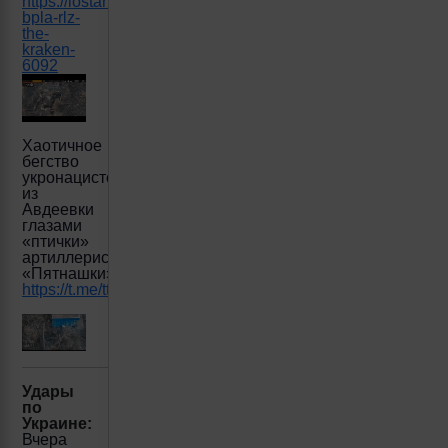
https://lostarmour.info/news/upravlenie-
bpla-rlz-
the-
kraken-
6092
Хаотичное
бегство
укронацистов
из
Авдеевки
глазами
«птички»
артиллеристов
«Пятнашки»!
https://t.me/ttambyl/4502
Удары
по
Украине:
Вчера