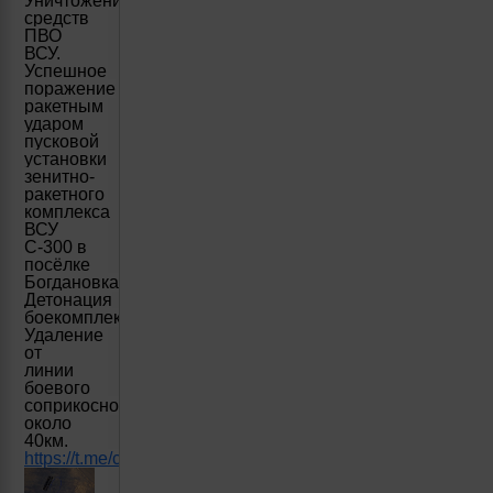
Уничтожение
средств
ПВО
ВСУ.
Успешное
поражение
ракетным
ударом
пусковой
установки
зенитно-
ракетного
комплекса
ВСУ
С-300 в
посёлке
Богдановка.
Детонация
боекомплекта.
Удаление
от
линии
боевого
соприкосновения
около
40км.
https://t.me/creamy_caprice/4609