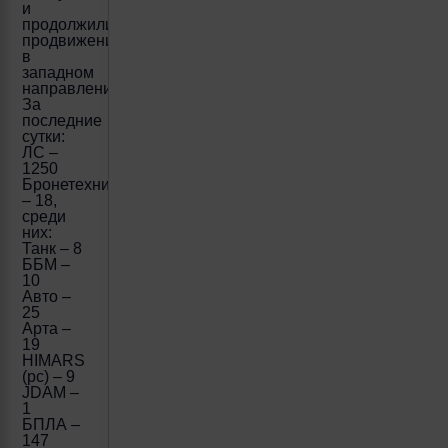
и
продолжили
продвижение
в
западном
направлении.
За
последние
сутки:
ЛС –
1250
Бронетехника
– 18,
среди
них:
Танк – 8
ББМ –
10
Авто –
25
Арта –
19
HIMARS
(рс) – 9
JDAM –
1
БПЛА –
147