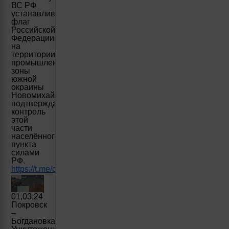
ВС РФ
устанавливают
флаг
Российской
Федерации
на
территории
промышленной
зоны
южной
окраины
Новомихайловки
подтверждая
контроль
этой
части
населённого
пункта
силами
РФ.
https://t.me/creamy_caprice/4605
01,03,24
Покровск
–
Богдановка.