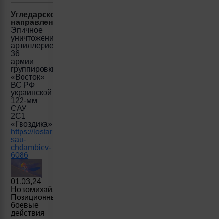
Угледарское
направление:
Эпичное
уничтожение
артиллерией
36
армии
группировки
«Восток»
ВС РФ
украинской
122-мм
САУ
2С1
«Гвоздика»
https://lostarmour.info/news/kbb-
sau-
chdambiev-
6086
01,03,24
Новомихайловка
Позиционные
боевые
действия