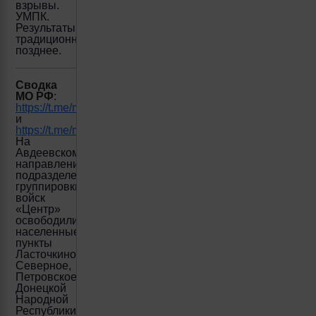
взрывы.
УМПК.
Результаты
традиционно
позднее.
Сводка
МО РФ
:
https://t.me/mod_russia/36185
и
https://t.me/mod_russia/36186
На
Авдеевском
направлении
подразделения
группировки
войск
«Центр»
освободили
населенные
пункты
Ласточкино,
Северное,
Петровское
Донецкой
Народной
Республики