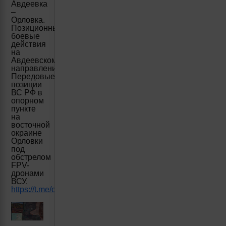
Авдеевка
–
Орловка.
Позиционные
боевые
действия
на
Авдеевском
направлении.
Передовые
позиции
ВС РФ в
опорном
пункте
на
восточной
окраине
Орловки
под
обстрелом
FPV-
дронами
ВСУ.
https://t.me/creamy_caprice/4608