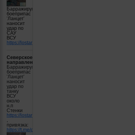
Барражирующий
боеприпас
'Ланцет'
наносит
удар по
САУ
ВСУ
https://lostarmour.info/news/lancet_24_03_00_razveddozor
Северское
направление:
Барражирующий
боеприпас
'Ланцет'
наносит
удар по
танку
ВСУ
около
н.п
Стенки
https://lostarmour.info/news/lancet_24_03_03_russianairbor
,
привязка:
https://t.me/creamy_caprice/4620