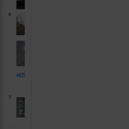
8
44751
2С1?
2024-
Корчаковка,
[1]
03-01
Сумская
область
9