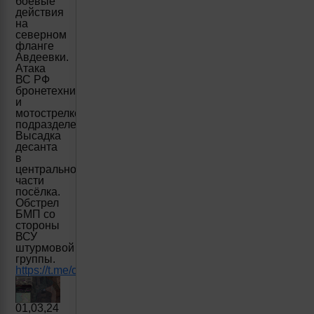
боевые
действия
на
северном
фланге
Авдеевки.
Атака
ВС РФ
бронетехникой
и
мотострелковым
подразделением.
Высадка
десанта
в
центральной
части
посёлка.
Обстрел
БМП со
стороны
ВСУ
штурмовой
группы.
https://t.me/creamy_caprice/4607
01,03,24