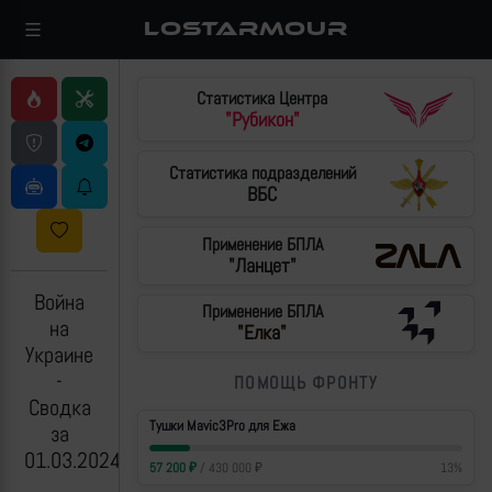
LOSTARMOUR
Статистика Центра
"Рубикон"
Статистика подразделений
ВБС
Применение БПЛА
"Ланцет"
Война
Применение БПЛА
на
"Елка"
Украине
-
ПОМОЩЬ ФРОНТУ
Сводка
Тушки Mavic3Pro для Ежа
за
01.03.2024
57 200
₽
/
430 000
₽
13
%