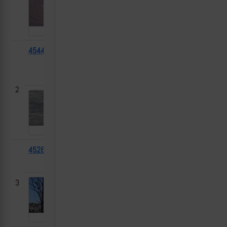
45448
M113
2024-
Работино,
[1]
03-01
Запорожская
область
2
45269
БМП-1
2024-
Угледар, ДНР
[1]
03-01
3