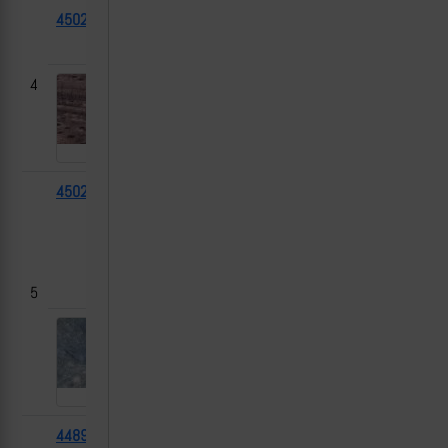
45025
БМП-1
2024-
Ласточкино,
03-01
ДНР
4
45020
БМП-1
2024-
Шевченко
[1]
03-01
(Егоровский
сельсовет,
Волновахский
р-н), ДНР
5
44898
HMMWV
2024-
-