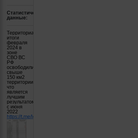
Статистические
данные:
Территориальные
итоги
февраля
2024 в
зоне
СВО ВС
РФ
освободили
свыше
150 км2
территории,
что
является
лучшим
результатом
с июня
2022
https://t.me/lost_armour/2190