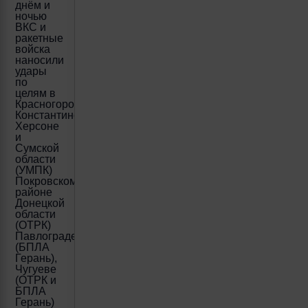
днём и
ночью
ВКС и
ракетные
войска
наносили
удары
по
целям в
Красногоровке,
Константиновке,
Херсоне
и
Сумской
области
(УМПК)
Покровском
районе
Донецкой
области
(ОТРК)
Павлограде
(БПЛА
Герань),
Чугуеве
(ОТРК и
БПЛА
Герань)