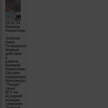
28,02,24
Великая
Новосёлка
-
Золотая
Нива
Позиционные
боевые
действия
в
районе
Великой
Новосёлки.
Обстрел
барражирующим
боеприпасом
"Ланцет"
танка
ВСУ на
исходной
позиции
севернее
Золотой