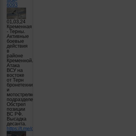
side-
6093
01,03,24
Кременная
- Терны.
Активные
боевые
действия
в
районе
Кременной.
Атака
ВСУ на
востоке
от Терн
бронетехникой
и
мотострелковым
подразделением.
Обстрел
позиции
ВС РФ.
Высадка
десанта.
https://t.me/creamy_caprice/4611