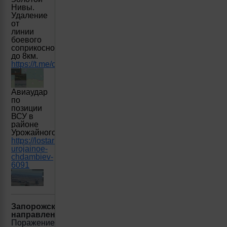
Нивы.
Удаление
от
линии
боевого
соприкосновения
до 8км.
https://t.me/creamy_caprice/4603
Авиаудар
по
позиции
ВСУ в
районе
Урожайного
https://lostarmour.info/news/aviaudar-
urojainoe-
chdambiev-
6091
Запорожское
направление:
Поражение