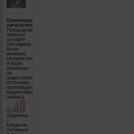
Красноармейское(Покровское)
направление:
Предыдущие
закрасы
на карте
Лостармор
были
излишне
оптимистичными
и были
основаны
на
недостоверном
источнике,
произведена
корректировка
закраса.
01,03,24
Авдеевка
–
Бердычи.
Активные