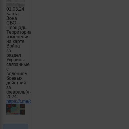
01,03,24
Карта -
Зона
СВО –
Площадь.
Территориальные
изменения
на карте
Война
за
раздел
Украины
связанные
с
ведением
боевых
действий
за
февраль(январь)
2024:
https://t.me/creamy_caprice/4600