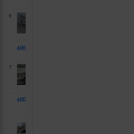
03-01
6
44897
HMMWV
2024-
-
03-01
7
44838
БМП-1
831
2024-
Работино,
[1]
03-01
Запорожская
область