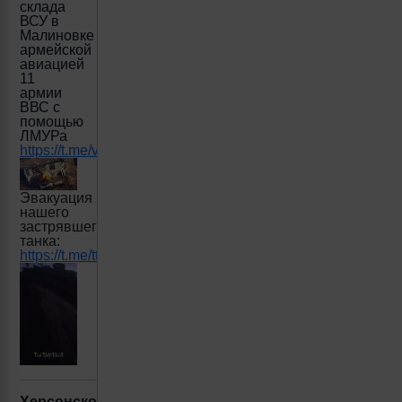
склада
ВСУ в
Малиновке
армейской
авиацией
11
армии
ВВС с
помощью
ЛМУРа
https://t.me/voin_dv/7302
Эвакуация
нашего
застрявшего
танка:
https://t.me/ttambyl/4501
Херсонское