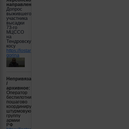
направление:
Допрос
выжившего
участника
высадки
73-го
МЦССО
на
Тендровскую
косу
https://lostarmour.info/news/dopros-
gorina
Непривязанное
/
архивное:
Оператор
беспилотника
пошагово
координирует
штурмовую
группу
армии
РФ