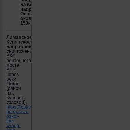
на всех
направлениях.
Освобождено
около
150км
Лиманское/
Купянское
направление:
Уничтожение
ВКС
понтонного
моста
ВСУ
через
реку
Оскол
(район
н.п.
Купянск-
Узловой).
https://lostarmour.info/news/udar-
pereprava-
oskol-
the-
wrong-