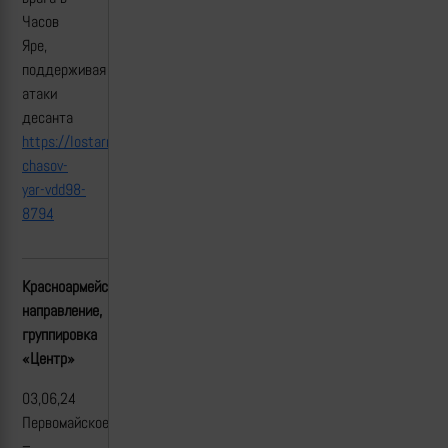
Часов
Яре,
поддерживая
атаки
десанта
https://lostarmour.info/news/tos-
chasov-
yar-vdd98-
8794
Красноармейское(Покровское)
направление,
группировка
«Центр»
03,06,24
Первомайское
–