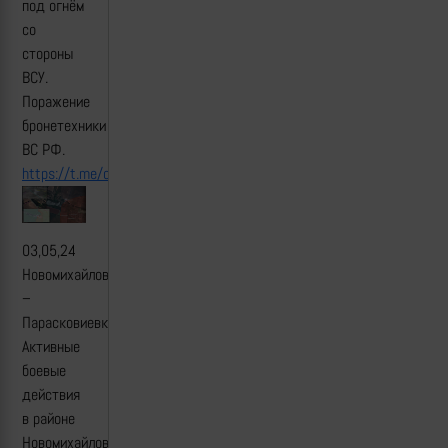
под огнём
со
стороны
ВСУ.
Поражение
бронетехники
ВС РФ.
https://t.me/creamy_caprice/5717
03,05,24
Новомихайловка
–
Парасковиевка.
Активные
боевые
действия
в районе
Новомихайловки.