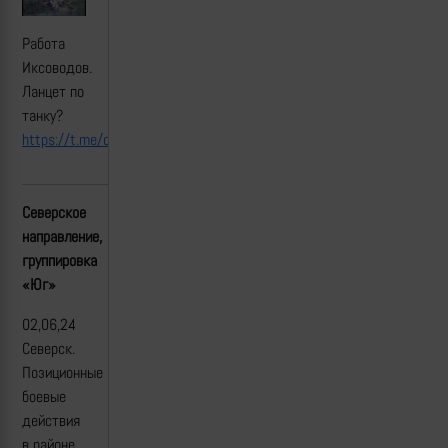
Работа
Иксоводов.
Ланцет по
танку?
https://t.me/operational_space/520
Северское
направление,
группировка
«Юг»
02,06,24
Северск.
Позиционные
боевые
действия
в районе