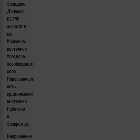
Западнее
Донецка
ВС РФ
заходят в
н.п.
Карловка,
восточнее
Угледара
освобождается
село
Парасковиевка,
есть
продвижения
восточнее
Работино
в
Запорожье.
Направление