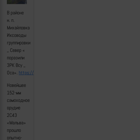
В районе
н. п.
Михайловка
Иксоводы
группировки
,, Север «
поразили
ЗРК Всу ,,
Оса».
https://t.me/warriorofnorth/748
Новейшее
152-мм
самоходное
орудие
2С43
«Мальва»
прошло
опытно-