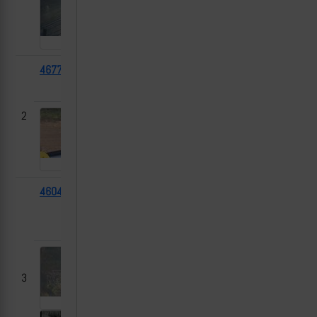
46772
БМП-2
2024-
-
[1]
06-03
2
46040
МТУ
2024-
Волчанск,
[1]
«Biber»
06-03
Харьковская
область
3