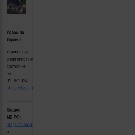
Удары по
Украине:
Украинская
энергосистема:
состояние
на
02.06.2024
https://dzen.ru/a/Zl3oMDHk7iFvFlwP
Сводка
МО РФ:
https://t.me/mod_russia/39367
и