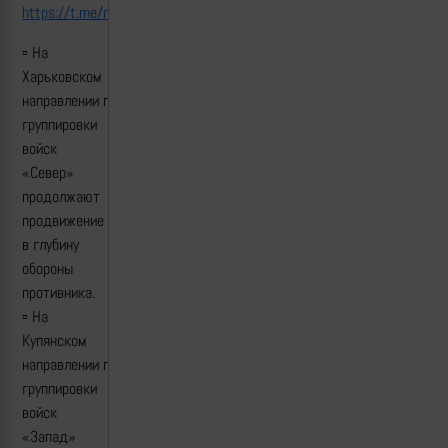
https://t.me/mod_russia/39368
▫️ На
Харьковском
направлении подразделения
группировки
войск
«Север»
продолжают
продвижение
в глубину
обороны
противника.
▫️ На
Купянском
направлении подразделения
группировки
войск
«Запад»