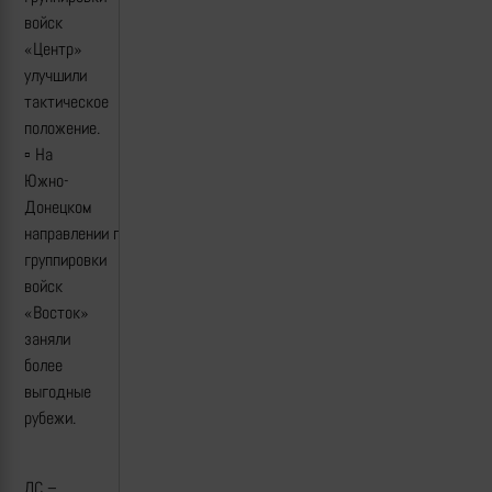
войск
«Центр»
улучшили
тактическое
положение.
▫️ На
Южно-
Донецком
направлении подразделения
группировки
войск
«Восток»
заняли
более
выгодные
рубежи.
ЛС –