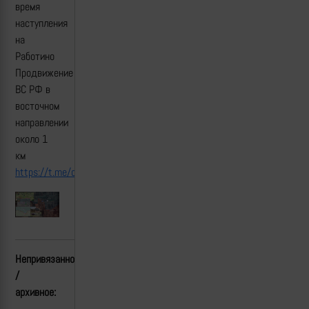
время
наступления
на
Работино
Продвижение
ВС РФ в
восточном
направлении
около 1
км
https://t.me/creamy_caprice/5716
Непривязанное
/
архивное: