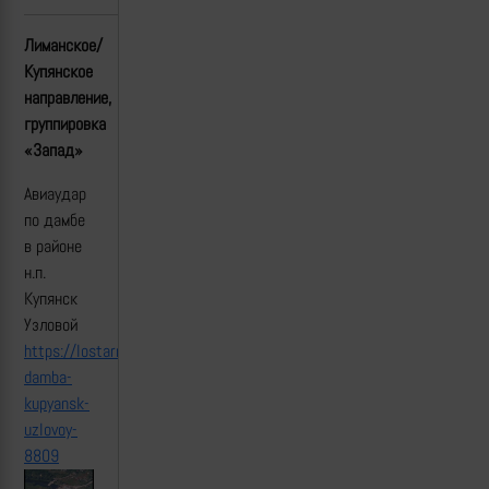
Лиманское/
Купянское
направление,
группировка
«Запад»
Авиаудар
по дамбе
в районе
н.п.
Купянск
Узловой
https://lostarmour.info/news/aviaudar-
damba-
kupyansk-
uzlovoy-
8809