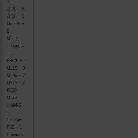
– 1
Д-20 – 5
Д-30 – 9
Мста-Б –
6
МТ-12
«Рапира»
– 1
FH-70 – 1
М119 – 3
М198 – 2
M777 – 2
РСЗО
M142
HIMARS –
1
Станция
РЭБ – 1
Полевой