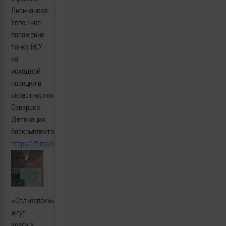
Лисичанска.
Успешное
поражение
танка ВСУ
на
исходной
позиции в
окрестностях
Северска.
Детонация
боекомплекта.
https://t.me/creamy_caprice/5713
«Солнцепёки»
жгут
врага в