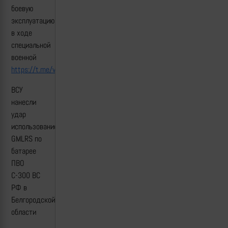
боевую
эксплуатацию
в ходе
специальной
военной
https://t.me/vedler_army/11987
ВСУ
нанесли
удар
использование
GMLRS по
батарее
ПВО
С-300 ВС
РФ в
Белгородской
области