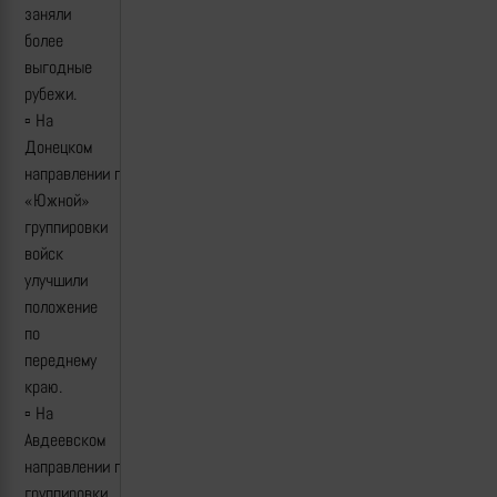
заняли
более
выгодные
рубежи.
▫️ На
Донецком
направлении подразделения
«Южной»
группировки
войск
улучшили
положение
по
переднему
краю.
▫️ На
Авдеевском
направлении подразделения
группировки