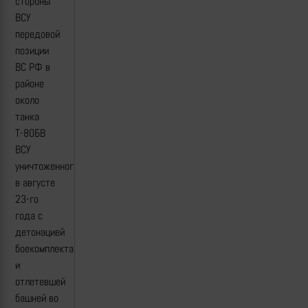
стороны
ВСУ
передовой
позиции
ВС РФ в
районе
около
танка
Т-80БВ
ВСУ
уничтоженного
в августе
23-го
года с
детонацией
боекомплекта
и
отлетевшей
башней во