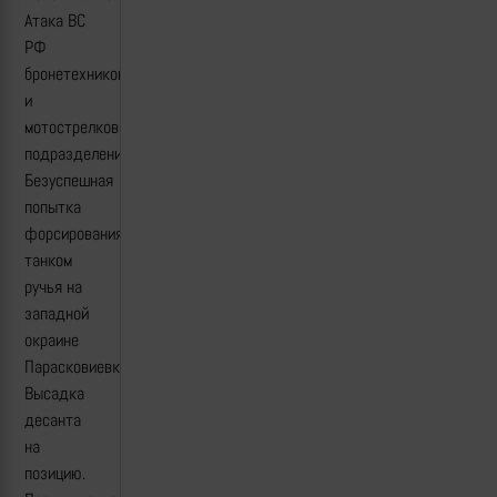
Атака ВС
РФ
бронетехникой
и
мотострелковым
подразделением.
Безуспешная
попытка
форсирования
танком
ручья на
западной
окраине
Парасковиевки.
Высадка
десанта
на
позицию.