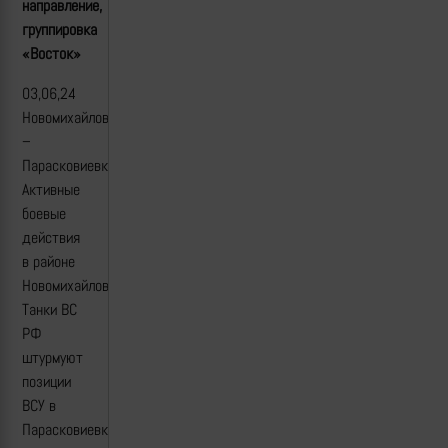
направление,
группировка
«Восток»
03,06,24
Новомихайловка
–
Парасковиевка.
Активные
боевые
действия
в районе
Новомихайловки.
Танки ВС
РФ
штурмуют
позиции
ВСУ в
Парасковиевке