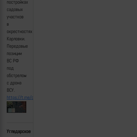
постройках
садовых
участков
в
окрестностях
Карловки.
Передовые
позиции
ВС РФ
под
обстрелом
с дрона
ВСУ.
https://t.me/creamy_caprice/5715
Угледарское