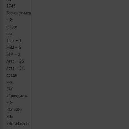
1745
Бронетехника
– 8,
среди
них:
Танк – 1
ББМ – 5
БТР – 2
Авто – 25
Арта – 34,
среди
них:
САУ
«Гвоздика»
– 3
САУ «AS-
90»
«Braveheart»