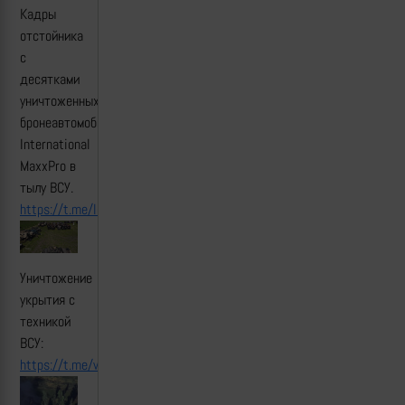
Кадры
отстойника
с
десятками
уничтоженных
бронеавтомобилей
International
MaxxPro в
тылу ВСУ.
https://t.me/lost_armour/2949
Уничтожение
укрытия с
техникой
ВСУ:
https://t.me/warhistoryalconafter/167145