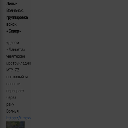
Липы-
Волчанск,
группировка
войск
«Север»
ударом
«Ланцета»
уничтожен
мостоукладчик
МТУ-72
пытавшийся
навести
переправу
через
реку
Волчья
https://t.me/warriorofnorth/751