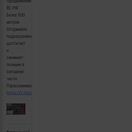
Продвижение
ВС РФ
более 600
метров.
Штурмовое
подразделение
достигает
и
занимает
позиции в
западной
части
Парасковиевки.
https://t.me/creamy_caprice/5718