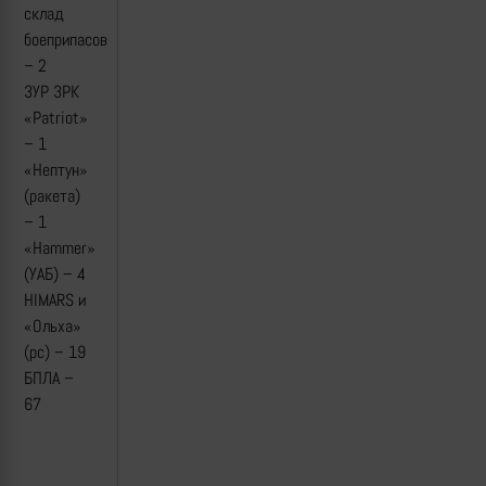
склад
боеприпасов
– 2
ЗУР ЗРК
«Patriot»
– 1
«Нептун»
(ракета)
– 1
«Hammer»
(УАБ) – 4
HIMARS и
«Ольха»
(рс) – 19
БПЛА –
67