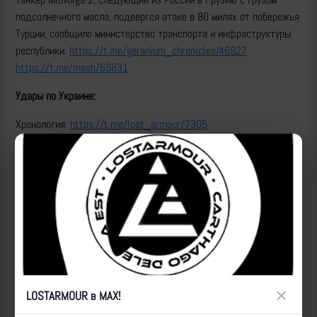
подсолнечного масла, подвергся атаке в 80 милях от побережья
Турции, сообщило министерство транспорта и инфраструктуры
республики.
https://t.me/geranium_chronicles/46927
https://t.me/mash/69831
Удары по Украине:
Хронология:
https://t.me/lost_armour/7305
Анимированная схема ударов:
https://t.me/lost_armour/7308
Удар барражирующего боеприпаса предположительно БМ-35 по
мобильной огневой группе ВСУ в Черниговской области,
прикрывающую рядом находящуюся подстанцию.
https://t.me/lost_armour/7312
Сводка МО РФ:
https://t.me/mod_russia/59058
и
https://t.me/mod_russia/59059
×
LOSTARMOUR в MAX!