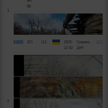
APC
B6
1
63693
2С1
113
2025-
Гришино,
[1]
[2]
12-02
ДНР
2