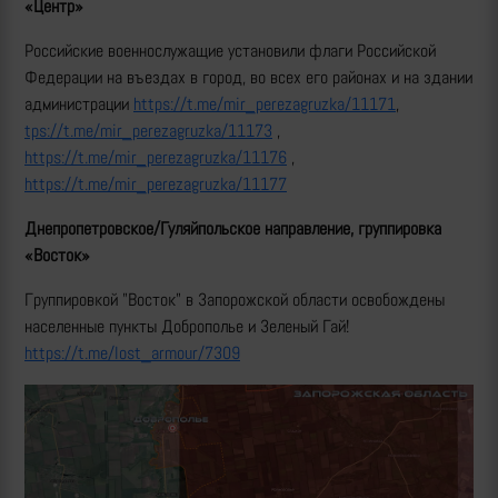
«Центр»
Российские военнослужащие установили флаги Российской
Федерации на въездах в город, во всех его районах и на здании
администрации
https://t.me/mir_perezagruzka/11171
,
tps://t.me/mir_perezagruzka/11173
,
https://t.me/mir_perezagruzka/11176
,
https://t.me/mir_perezagruzka/11177
Днепропетровское/Гуляйпольское направление, группировка
«Восток»
Группировкой "Восток" в Запорожской области освобождены
населенные пункты Доброполье и Зеленый Гай!
https://t.me/lost_armour/7309