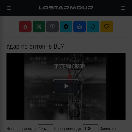
LOSTARMOUR
Удар по антенне ВСУ
Play
Video
Начало эпизода:
Конец эпизода:
Зациклить