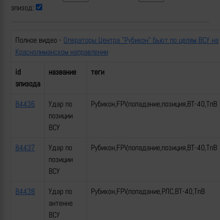
эпизод:
Полное видео -
Операторы Центра "Рубикон" бьют по целям ВСУ на
Краснолиманском направлении
id
название
теги
эпизода
84436
Удар по
Рубикон,FPV,попадание,позиция,ВТ-40,ТпВ
позиции
ВСУ
84437
Удар по
Рубикон,FPV,попадание,позиция,ВТ-40,ТпВ
позиции
ВСУ
84438
Удар по
Рубикон,FPV,попадание,РЛС,ВТ-40,ТпВ
антенне
ВСУ