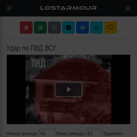
LOSTARMOUR
Удар по ПВД ВСУ
Play
Video
Начало эпизода:
Конец эпизода:
Зациклить