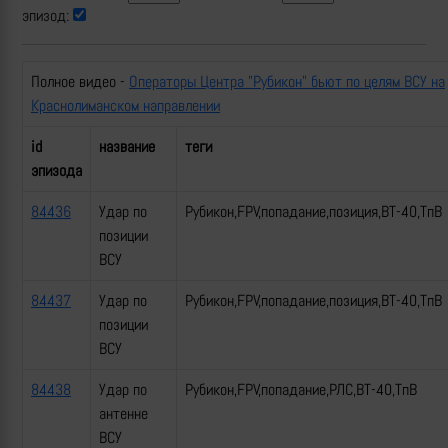
эпизод:
Полное видео -
Операторы Центра "Рубикон" бьют по целям ВСУ на
Краснолиманском направлении
id
название
теги
эпизода
84436
Удар по
Рубикон,FPV,попадание,позиция,ВТ-40,ТпВ
позиции
ВСУ
84437
Удар по
Рубикон,FPV,попадание,позиция,ВТ-40,ТпВ
позиции
ВСУ
84438
Удар по
Рубикон,FPV,попадание,РЛС,ВТ-40,ТпВ
антенне
ВСУ