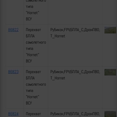
самолетного
типа
"Hornet"
ВСУ
86822
Перехват
Рубикон,FPV,БПЛА_С,ДронПВО,
БПЛА
Т_Hornet
самолетного
типа
"Hornet"
ВСУ
86823
Перехват
Рубикон,FPV,БПЛА_С,ДронПВО,
БПЛА
Т_Hornet
самолетного
типа
"Hornet"
ВСУ
86824
Перехват
Рубикон,FPV,БПЛА_С,ДронПВО,