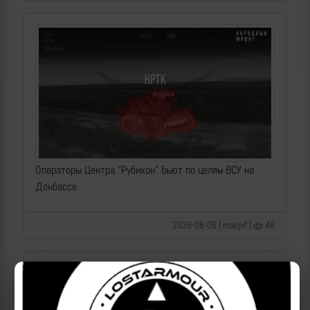
Операторы Центра "Рубикон" бьют по целям ВСУ на
Донбассе
2026-08-06 | makpif |
48