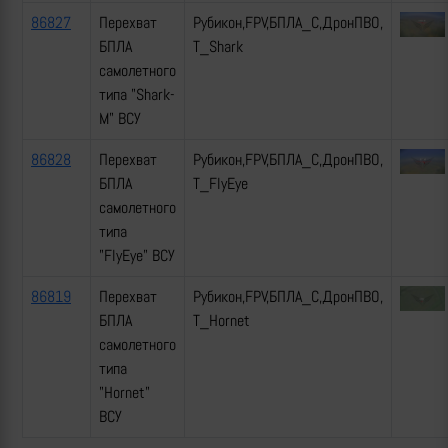
86827
Перехват
Рубикон,FPV,БПЛА_С,ДронПВО,
БПЛА
Т_Shark
самолетного
типа "Shark-
M" ВСУ
86828
Перехват
Рубикон,FPV,БПЛА_С,ДронПВО,
БПЛА
Т_FlyEye
самолетного
типа
"FlyEye" ВСУ
86819
Перехват
Рубикон,FPV,БПЛА_С,ДронПВО,
БПЛА
Т_Hornet
самолетного
типа
"Hornet"
ВСУ