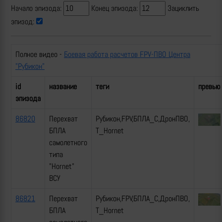
Начало эпизода:
Конец эпизода:
Зациклить
эпизод:
Полное видео -
Боевая работа расчетов FPV-ПВО Центра
"Рубикон"
id
название
теги
превью
эпизода
86820
Перехват
Рубикон,FPV,БПЛА_С,ДронПВО,
БПЛА
Т_Hornet
самолетного
типа
"Hornet"
ВСУ
86821
Перехват
Рубикон,FPV,БПЛА_С,ДронПВО,
БПЛА
Т_Hornet