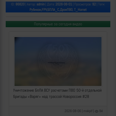
ID:
86820
| Автор:
admin
| Дата:
2026-06-01
| Просмотров:
92
| Теги:
Рубикон,FPV,БПЛА_С,ДронПВО, Т_Hornet
Популярные за сегодня видео
Уничтожение БпЛА ВСУ расчетами ПВО 50-й отдельной
бригады «Варяг» над трассой Новороссия #28
2026-08-06 | makpif |
94