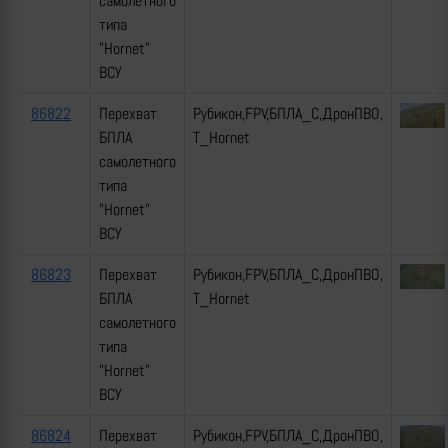
самолетного
типа
"Hornet"
ВСУ
86822
Перехват
Рубикон,FPV,БПЛА_С,ДронПВО,
БПЛА
Т_Hornet
самолетного
типа
"Hornet"
ВСУ
86823
Перехват
Рубикон,FPV,БПЛА_С,ДронПВО,
БПЛА
Т_Hornet
самолетного
типа
"Hornet"
ВСУ
86824
Перехват
Рубикон,FPV,БПЛА_С,ДронПВО,