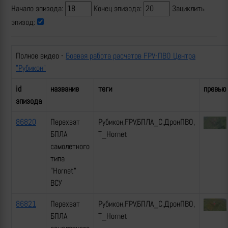
Начало эпизода:
Конец эпизода:
Зациклить
эпизод:
Полное видео -
Боевая работа расчетов FPV-ПВО Центра
"Рубикон"
id
название
теги
превью
эпизода
86820
Перехват
Рубикон,FPV,БПЛА_С,ДронПВО,
БПЛА
Т_Hornet
самолетного
типа
"Hornet"
ВСУ
86821
Перехват
Рубикон,FPV,БПЛА_С,ДронПВО,
БПЛА
Т_Hornet