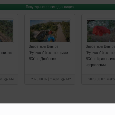
Популярные за сегодня видео
Т
Операторы Центра
Операторы Центр
о пехоте
"Рубикон" бьют по целям
"Рубикон" бьют по
ВСУ на Донбассе
ВСУ на Краснолим
направлении
f |
144
2026-08-07 | makpif |
142
2026-08-07 | makpi
o Delenda Est | 2014-2026