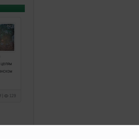
а
 целям
анском
f |
129