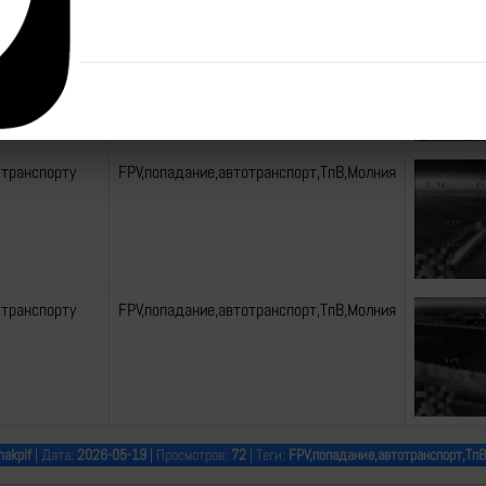
 НРТК ВСУ
FPV,попадание,НРТК,ТпВ,Молния
 транспорту
FPV,попадание,автотранспорт,ТпВ,Молния
 транспорту
FPV,попадание,автотранспорт,ТпВ,Молния
akpif
| Дата:
2026-05-19
| Просмотров:
72
| Теги:
FPV,попадание,автотранспорт,Тп