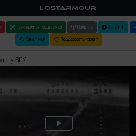
LOSTARMOUR
у
Техническая поддержка
Правила
Канал ТГ
Канал MAX
Поддержать проект
порту ВСУ
Play