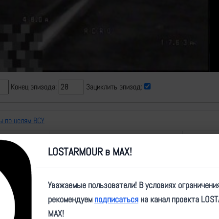
Video
Конец эпизода:
Зациклить эпизод:
ы по целям ВСУ
е
теги
превью
LOSTARMOUR в MAX!
 НРТК ВСУ
FPV,попадание,НРТК,ТпВ,Молния
Уважаемые пользователи! В условиях ограничени
рекомендуем
подписаться
на канал проекта LOS
MAX!