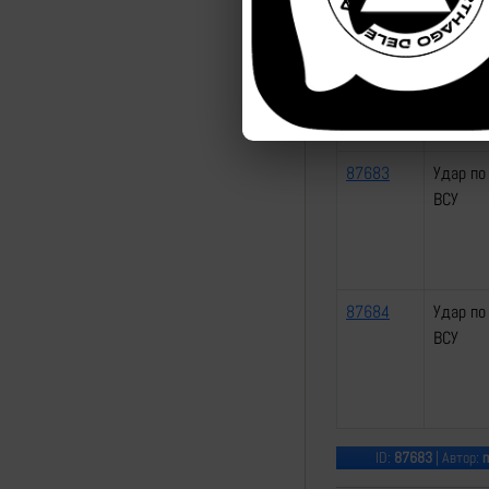
87682
Удар по
87683
Удар по
ВСУ
87684
Удар по
ВСУ
ID:
87683
| Автор:
m