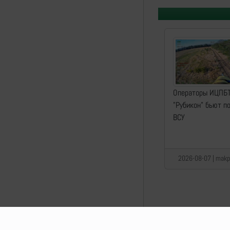
Операторы ИЦПБ
"Рубикон" бьют п
ВСУ
2026-08-07 | makpi
Lostarmour | Carthag