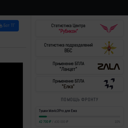
Бот ТГ
Статистика Центра
"Рубикон"
Статистика подразделений
ВБС
Применение БПЛА
"Ланцет"
Применение БПЛА
"Елка"
ПОМОЩЬ ФРОНТУ
Тушки Mavic3Pro для Ежа
42 700
₽
/
430 000
₽
10
%