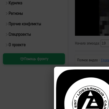
Курилка
Регионы
Прочие конфликты
Спецпроекты
Начало эпизода:
О проекте
Помощь фронту
Полное видео -
Удар
id
названи
эпизода
87681
Удар по