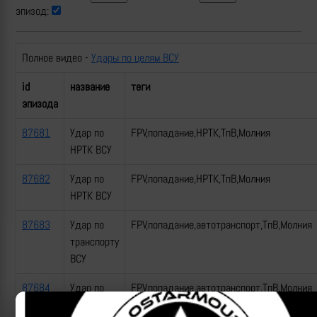
эпизод:
Полное видео -
Удары по целям ВСУ
id
название
теги
эпизода
87681
Удар по
FPV,попадание,НРТК,ТпВ,Молния
НРТК ВСУ
87682
Удар по
FPV,попадание,НРТК,ТпВ,Молния
НРТК ВСУ
87683
Удар по
FPV,попадание,автотранспорт,ТпВ,Молния
транспорту
ВСУ
87684
Удар по
FPV,попадание,автотранспорт,ТпВ,Молния
транспорту