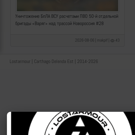
Уничтожение БпЛА ВСУ расчетами ПВО 50-й отдельной
бригады «Варяг» над трассой Новороссия #28
2026-08-06 | makpif |
43
Lostarmour | Carthago Delenda Est | 2014-2026