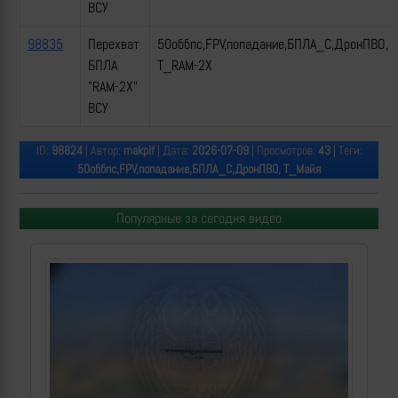
ВСУ
98835
Перехват
50оббпс,FPV,попадание,БПЛА_С,ДронПВО,
БПЛА
Т_RAM-2X
"RAM-2X"
ВСУ
ID:
98824
| Автор:
makpif
| Дата:
2026-07-09
| Просмотров:
43
| Теги:
50оббпс,FPV,попадание,БПЛА_С,ДронПВО, Т_Майя
Популярные за сегодня видео