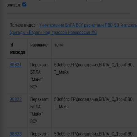
эпизод:
Полное видео -
Уничтожение БпЛА ВСУ расчетами ПВО 50-й отдел
бригады «Варяг» над трассой Новороссия #6
id
название
теги
эпизода
98821
Перехват
50оббпс,FPV,попадание,БПЛА_С,ДронПВО,
БПЛА
Т_Майя
"Майя"
ВСУ
98822
Перехват
50оббпс,FPV,попадание,БПЛА_С,ДронПВО,
БПЛА
Т_Майя
"Майя"
ВСУ
98823
Перехват
50оббпс,FPV,попадание,БПЛА_С,ДронПВО,