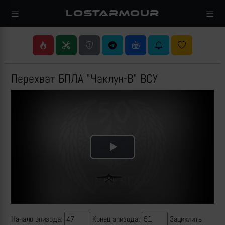
LOSTARMOUR
Перехват БПЛА "Чаклун-В" ВСУ
Play
Video
Начало эпизода:
Конец эпизода:
Зациклить