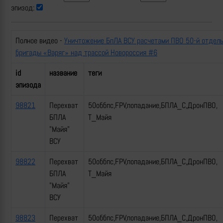
эпизод:
Полное видео -
Уничтожение БпЛА ВСУ расчетами ПВО 50-й отдел
бригады «Варяг» над трассой Новороссия #6
id
название
теги
эпизода
98821
Перехват
50оббпс,FPV,попадание,БПЛА_С,ДронПВО,
БПЛА
Т_Майя
"Майя"
ВСУ
98822
Перехват
50оббпс,FPV,попадание,БПЛА_С,ДронПВО,
БПЛА
Т_Майя
"Майя"
ВСУ
98823
Перехват
50оббпс,FPV,попадание,БПЛА_С,ДронПВО,