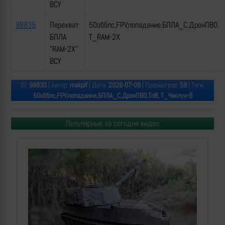
ВСУ
98835
Перехват
50оббпс,FPV,попадание,БПЛА_С,ДронПВО,
БПЛА
Т_RAM-2X
"RAM-2X"
ВСУ
ID:
98830
| Автор:
makpif
| Дата:
2026-07-09
| Просмотров:
59
| Теги:
50оббпс,FPV,попадание,БПЛА_С,ДронПВО,ТпВ, Т_Чаклун-В
Популярные за сегодня видео