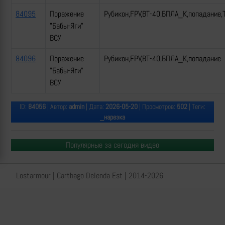
84095
Поражение
Рубикон,FPV,ВТ-40,БПЛА_К,попадание,
"Бабы-Яги"
ВСУ
84096
Поражение
Рубикон,FPV,ВТ-40,БПЛА_К,попадание
"Бабы-Яги"
ВСУ
ID:
84056
| Автор:
admin
| Дата:
2026-05-20
| Просмотров:
502
| Теги:
_нарезка
Популярные за сегодня видео
Lostarmour | Carthago Delenda Est | 2014-2026