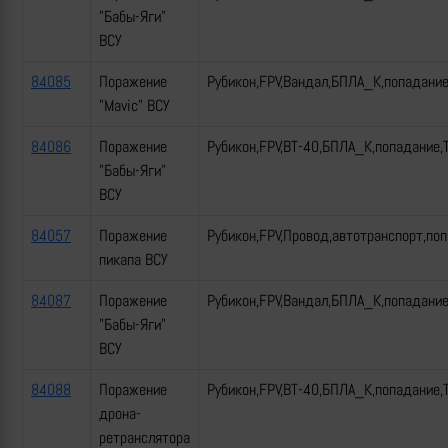
"Бабы-Яги"
ВСУ
84085
Поражение
Рубикон,FPV,Вандал,БПЛА_К,попадани
"Mavic" ВСУ
84086
Поражение
Рубикон,FPV,ВТ-40,БПЛА_К,попадание,
"Бабы-Яги"
ВСУ
84057
Поражение
Рубикон,FPV,Провод,автотранспорт,по
пикапа ВСУ
84087
Поражение
Рубикон,FPV,Вандал,БПЛА_К,попадани
"Бабы-Яги"
ВСУ
84088
Поражение
Рубикон,FPV,ВТ-40,БПЛА_К,попадание,
дрона-
ретранслятора