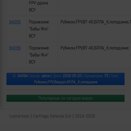
FPV-дрона
ВСУ
84095
Поражение
Рубикон,FPV,ВТ-40,БПЛА_К,попадание,
"Бабы-Яги"
ВСУ
84096
Поражение
Рубикон,FPV,ВТ-40,БПЛА_К,попадание
"Бабы-Яги"
ВСУ
ID:
84084
| Автор:
admin
| Дата:
2026-05-20
| Просмотров:
70
| Теги:
Рубикон,FPV,Вандал,БПЛА_К,попадание
Популярные за сегодня видео
Lostarmour | Carthago Delenda Est | 2014-2026