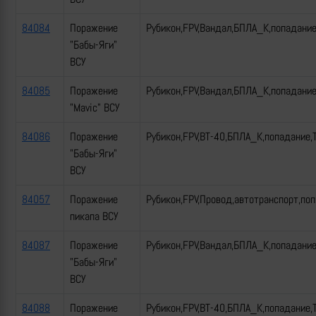
84084
Поражение
Рубикон,FPV,Вандал,БПЛА_К,попадани
"Бабы-Яги"
ВСУ
84085
Поражение
Рубикон,FPV,Вандал,БПЛА_К,попадани
"Mavic" ВСУ
84086
Поражение
Рубикон,FPV,ВТ-40,БПЛА_К,попадание,
"Бабы-Яги"
ВСУ
84057
Поражение
Рубикон,FPV,Провод,автотранспорт,по
пикапа ВСУ
84087
Поражение
Рубикон,FPV,Вандал,БПЛА_К,попадани
"Бабы-Яги"
ВСУ
84088
Поражение
Рубикон,FPV,ВТ-40,БПЛА_К,попадание,