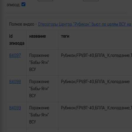
эпизод:
Полное видео -
Операторы Центра "Рубикон" бьют по целям ВСУ на
id
название
теги
эпизода
84097
Поражение
Рубикон,FPV,ВТ-40,БПЛА_К,попадание,
"Бабы-Яги"
ВСУ
84098
Поражение
Рубикон,FPV,ВТ-40,БПЛА_К,попадание
"Бабы-Яги"
ВСУ
84099
Поражение
Рубикон,FPV,ВТ-40,БПЛА_К,попадание,
"Бабы-Яги"
ВСУ