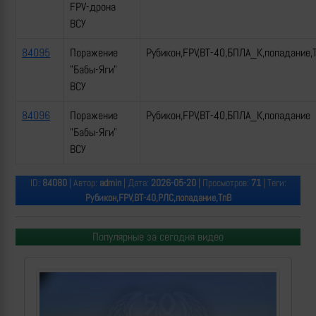
FPV-дрона
ВСУ
84095
Поражение
Рубикон,FPV,ВТ-40,БПЛА_К,попадание,
"Бабы-Яги"
ВСУ
84096
Поражение
Рубикон,FPV,ВТ-40,БПЛА_К,попадание
"Бабы-Яги"
ВСУ
ID:
84080
| Автор:
admin
| Дата:
2026-05-20
| Просмотров:
71
| Теги:
Рубикон,FPV,ВТ-40,РЛС,попадание,ТпВ
Популярные за сегодня видео