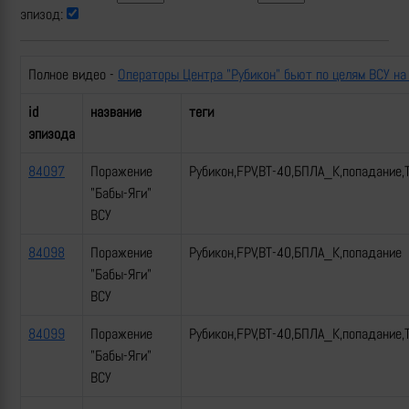
эпизод:
Полное видео -
Операторы Центра "Рубикон" бьют по целям ВСУ на
id
название
теги
эпизода
84097
Поражение
Рубикон,FPV,ВТ-40,БПЛА_К,попадание,
"Бабы-Яги"
ВСУ
84098
Поражение
Рубикон,FPV,ВТ-40,БПЛА_К,попадание
"Бабы-Яги"
ВСУ
84099
Поражение
Рубикон,FPV,ВТ-40,БПЛА_К,попадание,
"Бабы-Яги"
ВСУ