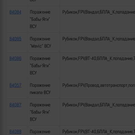
84084
Поражение
Рубикон,FPV,Вандал,БПЛА_К,попадани
"Бабы-Яги"
ВСУ
84085
Поражение
Рубикон,FPV,Вандал,БПЛА_К,попадани
"Mavic" ВСУ
84086
Поражение
Рубикон,FPV,ВТ-40,БПЛА_К,попадание,
"Бабы-Яги"
ВСУ
84057
Поражение
Рубикон,FPV,Провод,автотранспорт,по
пикапа ВСУ
84087
Поражение
Рубикон,FPV,Вандал,БПЛА_К,попадани
"Бабы-Яги"
ВСУ
84088
Поражение
Рубикон,FPV,ВТ-40,БПЛА_К,попадание,