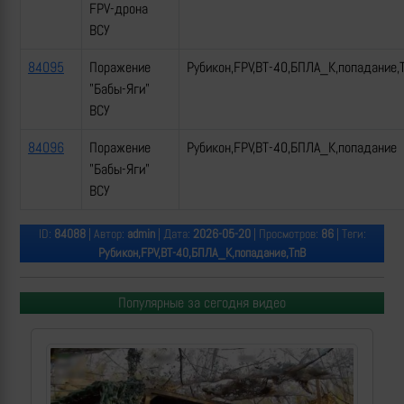
FPV-дрона
ВСУ
84095
Поражение
Рубикон,FPV,ВТ-40,БПЛА_К,попадание,
"Бабы-Яги"
ВСУ
84096
Поражение
Рубикон,FPV,ВТ-40,БПЛА_К,попадание
"Бабы-Яги"
ВСУ
ID:
84088
| Автор:
admin
| Дата:
2026-05-20
| Просмотров:
86
| Теги:
Рубикон,FPV,ВТ-40,БПЛА_К,попадание,ТпВ
Популярные за сегодня видео