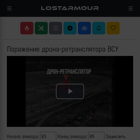
LOSTARMOUR
Поражение дрона-ретранслятора ВСУ
Play
Video
Начало эпизода:
Конец эпизода:
Зациклить