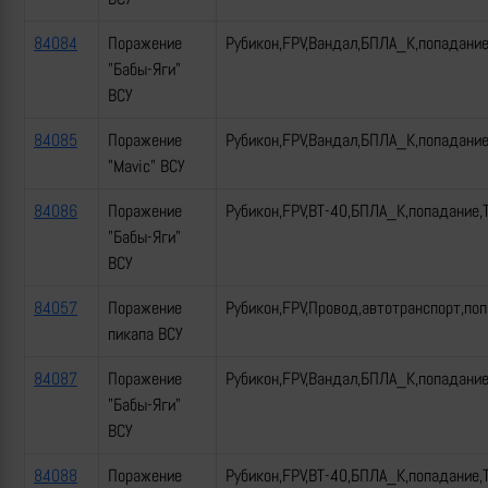
84084
Поражение
Рубикон,FPV,Вандал,БПЛА_К,попадани
"Бабы-Яги"
ВСУ
84085
Поражение
Рубикон,FPV,Вандал,БПЛА_К,попадани
"Mavic" ВСУ
84086
Поражение
Рубикон,FPV,ВТ-40,БПЛА_К,попадание,
"Бабы-Яги"
ВСУ
84057
Поражение
Рубикон,FPV,Провод,автотранспорт,по
пикапа ВСУ
84087
Поражение
Рубикон,FPV,Вандал,БПЛА_К,попадани
"Бабы-Яги"
ВСУ
84088
Поражение
Рубикон,FPV,ВТ-40,БПЛА_К,попадание,