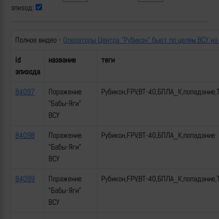
эпизод:
Полное видео -
Операторы Центра "Рубикон" бьют по целям ВСУ на
id
название
теги
эпизода
84097
Поражение
Рубикон,FPV,ВТ-40,БПЛА_К,попадание,
"Бабы-Яги"
ВСУ
84098
Поражение
Рубикон,FPV,ВТ-40,БПЛА_К,попадание
"Бабы-Яги"
ВСУ
84099
Поражение
Рубикон,FPV,ВТ-40,БПЛА_К,попадание,
"Бабы-Яги"
ВСУ