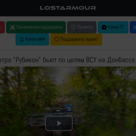
LOSTARMOUR
у
Техническая поддержка
Правила
Канал ТГ
Канал MAX
Поддержать проект
тра "Рубикон" бьют по целям ВСУ на Донбассе
Play