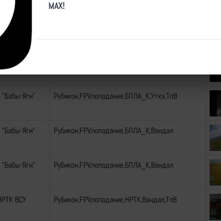
MAX!
 БПЛА Matrice
Рубикон,FPV,попадание,БПЛА_К,Бумеранг
 БПЛА FPV ВСУ
Рубикон,FPV,попадание,БПЛА_К,Бумеранг,ТпВ
 "Бабы-Яги"
Рубикон,FPV,попадание,БПЛА_К,Утка,ТпВ
 "Бабы-Яги"
Рубикон,FPV,попадание,БПЛА_К,Вандал
 "Бабы-Яги"
Рубикон,FPV,попадание,БПЛА_К,Вандал
НРТК ВСУ
Рубикон,FPV,попадание,НРТК,Вандал,ТпВ