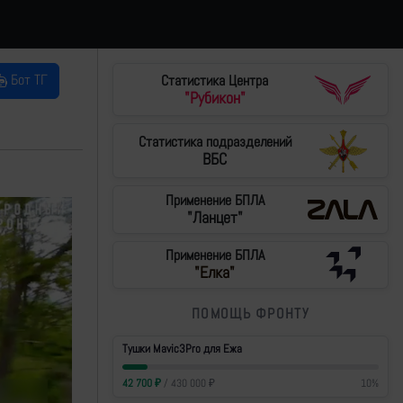
Бот ТГ
Статистика Центра
"Рубикон"
Статистика подразделений
ВБС
Применение БПЛА
"Ланцет"
Применение БПЛА
"Елка"
ПОМОЩЬ ФРОНТУ
Тушки Mavic3Pro для Ежа
42 700
₽
/
430 000
₽
10
%