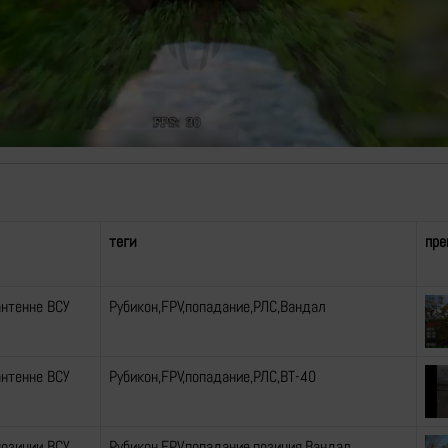
Video
теги
пре
антенне ВСУ
Рубикон,FPV,попадание,РЛС,Вандал
антенне ВСУ
Рубикон,FPV,попадание,РЛС,ВТ-40
позиции ВСУ
Рубикон,FPV,попадание,позиция,Вандал