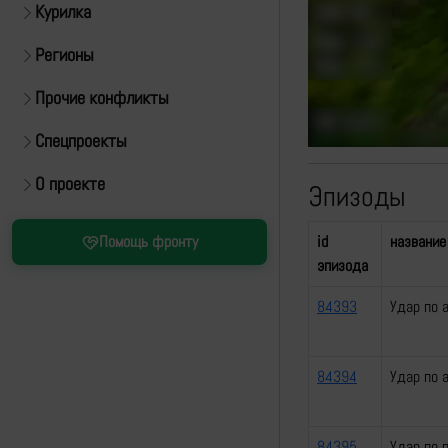
Курилка
Регионы
Прочие конфликты
Спецпроекты
О проекте
Эпизоды
id
название
Помощь фронту
эпизода
84393
Удар по 
84394
Удар по 
84395
Удар по 