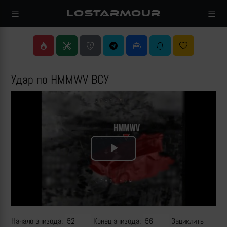
LOSTARMOUR
Удар по HMMWV ВСУ
Play
Video
Начало эпизода:
Конец эпизода:
Зациклить