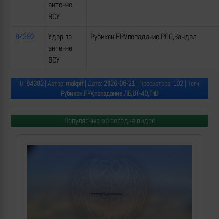
антенне
ВСУ
84392
Удар по
Рубикон,FPV,попадание,РЛС,Вандал
антенне
ВСУ
ID:
84382
| Автор:
makpif
| Дата:
2026-05-21
| Просмотров:
102
| Теги:
Рубикон,FPV,попадание,ЛБ,ВТ-40,ТпВ
Популярные за сегодня видео