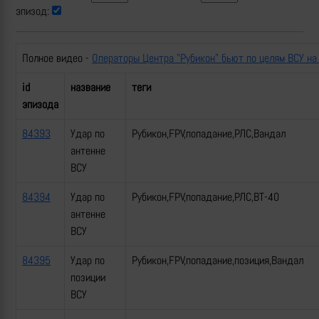
эпизод:
Полное видео -
Операторы Центра "Рубикон" бьют по целям ВСУ на
id
название
теги
эпизода
84393
Удар по
Рубикон,FPV,попадание,РЛС,Вандал
антенне
ВСУ
84394
Удар по
Рубикон,FPV,попадание,РЛС,ВТ-40
антенне
ВСУ
84395
Удар по
Рубикон,FPV,попадание,позиция,Вандал
позиции
ВСУ