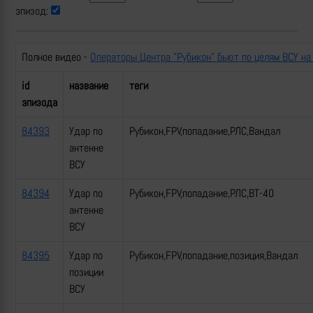
эпизод:
Полное видео -
Операторы Центра "Рубикон" бьют по целям ВСУ на
id
название
теги
эпизода
84393
Удар по
Рубикон,FPV,попадание,РЛС,Вандал
антенне
ВСУ
84394
Удар по
Рубикон,FPV,попадание,РЛС,ВТ-40
антенне
ВСУ
84395
Удар по
Рубикон,FPV,попадание,позиция,Вандал
позиции
ВСУ