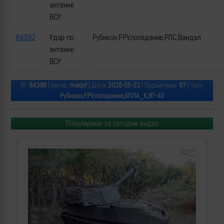
антенне
ВСУ
84392
Удар по
Рубикон,FPV,попадание,РЛС,Вандал
антенне
ВСУ
ID:
84396
| Автор:
makpif
| Дата:
2026-05-21
| Просмотров:
87
| Теги:
Рубикон,FPV,попадание,БПЛА_К,ВТ-40
Популярные за сегодня видео