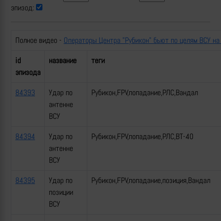
эпизод:
Полное видео -
Операторы Центра "Рубикон" бьют по целям ВСУ на
id
название
теги
эпизода
84393
Удар по
Рубикон,FPV,попадание,РЛС,Вандал
антенне
ВСУ
84394
Удар по
Рубикон,FPV,попадание,РЛС,ВТ-40
антенне
ВСУ
84395
Удар по
Рубикон,FPV,попадание,позиция,Вандал
позиции
ВСУ