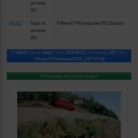
антенне
ВСУ
84392
Удар по
Рубикон,FPV,попадание,РЛС,Вандал
антенне
ВСУ
ID:
84401
| Автор:
makpif
| Дата:
2026-05-21
| Просмотров:
100
| Теги:
Рубикон,FPV,попадание,БПЛА_К,ВТ-40,ТпВ
Популярные за сегодня видео