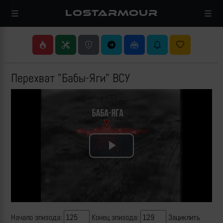
LOSTARMOUR
Перехват "Бабы-Яги" ВСУ
Play
Video
Начало эпизода:
Конец эпизода:
Зациклить