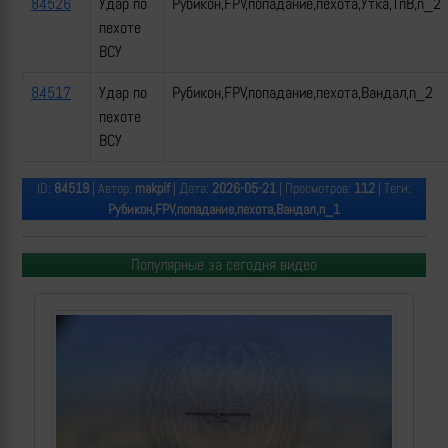
84526
Удар по
Рубикон,FPV,попадание,пехота,Утка,ТпВ,n_2
пехоте
ВСУ
84517
Удар по
Рубикон,FPV,попадание,пехота,Вандал,n_2
пехоте
ВСУ
ID:
84519
| Автор:
makpif
| Дата:
2026-05-21
| Просмотров:
112
| Теги:
Рубикон,FPV,попадание,пехота,Вандал,n_1
Популярные за сегодня видео