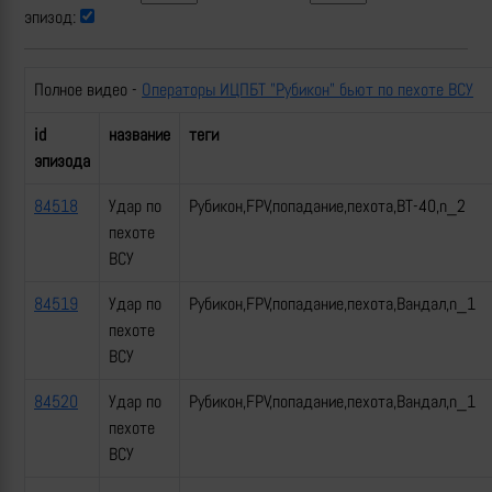
эпизод:
Полное видео -
Операторы ИЦПБТ "Рубикон" бьют по пехоте ВСУ
id
название
теги
эпизода
84518
Удар по
Рубикон,FPV,попадание,пехота,ВТ-40,n_2
пехоте
ВСУ
84519
Удар по
Рубикон,FPV,попадание,пехота,Вандал,n_1
пехоте
ВСУ
84520
Удар по
Рубикон,FPV,попадание,пехота,Вандал,n_1
пехоте
ВСУ