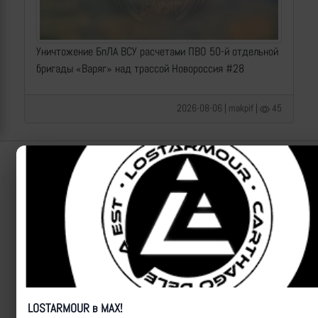
Уничтожение БпЛА ВСУ расчетами ПВО 50-й отдельной
бригады «Варяг» над трассой Новороссия #28
2026-08-06 | makpif |
45
Lostarmour | Carthago Delenda Est | 2014-2026
LOSTARMOUR в MAX!