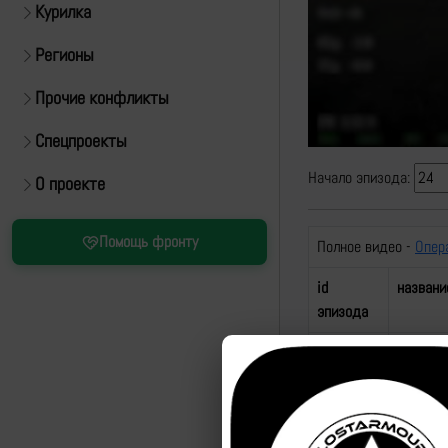
Курилка
Регионы
Прочие конфликты
Спецпроекты
Начало эпизода:
О проекте
Помощь фронту
Полное видео -
Опер
id
названи
эпизода
84518
Удар по
ВСУ
84519
Удар по