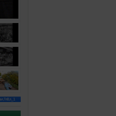
ал,ТпВ,n_1