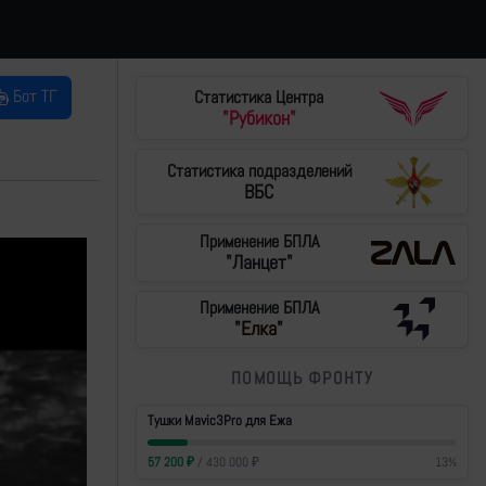
Бот ТГ
Статистика Центра
"Рубикон"
Статистика подразделений
ВБС
Применение БПЛА
"Ланцет"
Применение БПЛА
"Елка"
ПОМОЩЬ ФРОНТУ
Тушки Mavic3Pro для Ежа
57 200
₽
/
430 000
₽
13
%