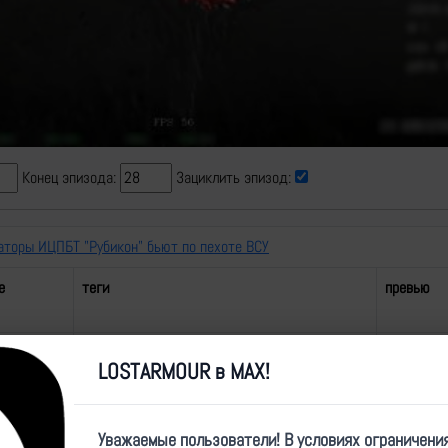
Video
Конец эпизода:
Зациклить эпизод:
аторы ИЦПБТ "Рубикон" бьют по пехоте ВСУ
е
теги
превью
 пехоте
Рубикон,FPV,попадание,пехота,ВТ-40,n_2
LOSTARMOUR в MAX!
Уважаемые пользователи! В условиях ограничени
 пехоте
Рубикон,FPV,попадание,пехота,Вандал,n_1