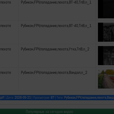
 пехоте
Рубикон,FPV,попадание,пехота,ВТ-40,ТпВ,n_1
 пехоте
Рубикон,FPV,попадание,пехота,ВТ-40,ТпВ,n_1
 пехоте
Рубикон,FPV,попадание,пехота,Утка,ТпВ,n_2
 пехоте
Рубикон,FPV,попадание,пехота,Вандал,n_2
pif
| Дата:
2026-05-21
| Просмотров:
87
| Теги:
Рубикон,FPV,попадание,пехота,Ванд
Популярные за сегодня видео