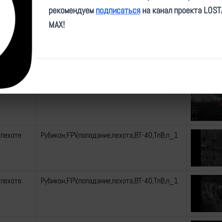
рекомендуем
подписаться
на канал проекта LOS
MAX!
 пехоте
Рубикон,FPV,попадание,пехота,Вандал,n_1
 пехоте
Рубикон,FPV,попадание,пехота,Вандал,ТпВ,n_1
 пехоте
Рубикон,FPV,попадание,пехота,ВТ-40,ТпВ,n_1
 пехоте
Рубикон,FPV,попадание,пехота,ВТ-40,ТпВ,n_1