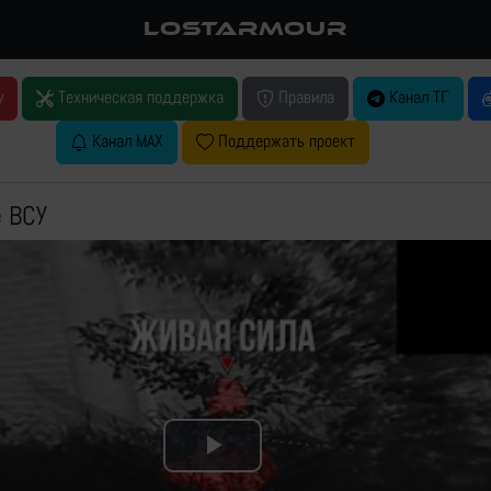
LOSTARMOUR
у
Техническая поддержка
Правила
Канал ТГ
Канал MAX
Поддержать проект
е ВСУ
Play