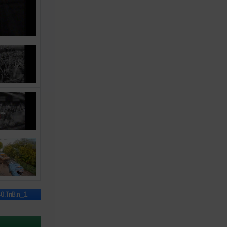
40,ТпВ,n_1