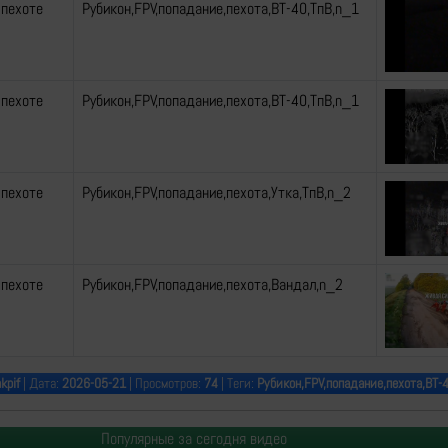
 пехоте
Рубикон,FPV,попадание,пехота,ВТ-40,ТпВ,n_1
 пехоте
Рубикон,FPV,попадание,пехота,ВТ-40,ТпВ,n_1
 пехоте
Рубикон,FPV,попадание,пехота,Утка,ТпВ,n_2
 пехоте
Рубикон,FPV,попадание,пехота,Вандал,n_2
kpif
| Дата:
2026-05-21
| Просмотров:
74
| Теги:
Рубикон,FPV,попадание,пехота,ВТ-
Популярные за сегодня видео