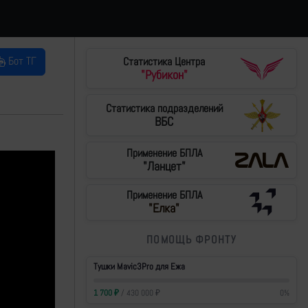
Бот ТГ
Статистика Центра
"Рубикон"
Статистика подразделений
ВБС
Применение БПЛА
"Ланцет"
Применение БПЛА
"Елка"
ПОМОЩЬ ФРОНТУ
Тушки Mavic3Pro для Ежа
1 700
₽
/
430 000
₽
0
%