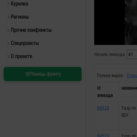
Курилка
Регионы
Прочие конфликты
Спецпроекты
Начало эпизода:
О проекте
Помощь фронту
Полное видео -
Опер
id
названи
эпизода
84518
Удар по
ВСУ
84519
Удар по