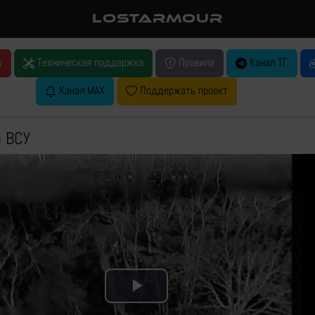
LOSTARMOUR
у
Техническая поддержка
Правила
Канал ТГ
Канал MAX
Поддержать проект
е ВСУ
Play