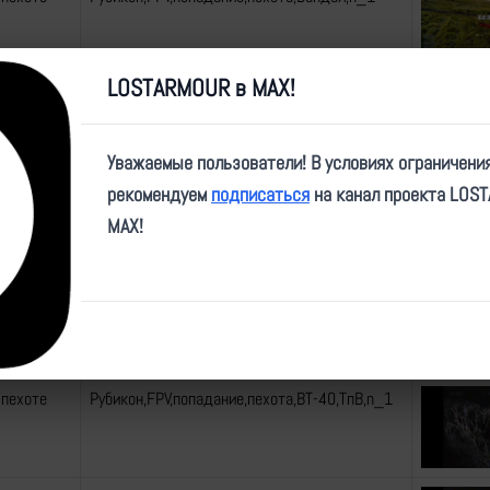
LOSTARMOUR в MAX!
 пехоте
Рубикон,FPV,попадание,пехота,Вандал,n_1
Уважаемые пользователи! В условиях ограничени
рекомендуем
подписаться
на канал проекта LOS
 пехоте
Рубикон,FPV,попадание,пехота,Вандал,ТпВ,n_1
MAX!
 пехоте
Рубикон,FPV,попадание,пехота,ВТ-40,ТпВ,n_1
 пехоте
Рубикон,FPV,попадание,пехота,ВТ-40,ТпВ,n_1