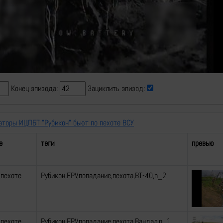
Video
Конец эпизода:
Зациклить эпизод:
аторы ИЦПБТ "Рубикон" бьют по пехоте ВСУ
е
теги
превью
 пехоте
Рубикон,FPV,попадание,пехота,ВТ-40,n_2
 пехоте
Рубикон,FPV,попадание,пехота,Вандал,n_1