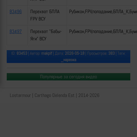
83496
Перехват БПЛА
Рубикон,FPV,попадание,БПЛА_К,Бум
FPV ВСУ
83497
Перехват "Бабы-
Рубикон,FPV,попадание,БПЛА_К,Бум
Яги" ВСУ
ID:
83453
| Автор:
makpif
| Дата:
2026-05-18
| Просмотров:
383
| Теги:
_нарезка
Популярные за сегодня видео
Lostarmour | Carthago Delenda Est | 2014-2026