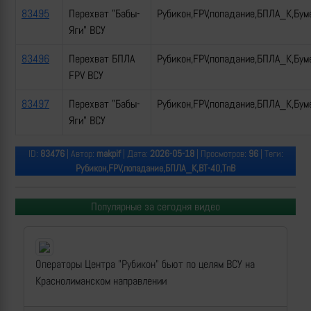
83495
Перехват "Бабы-
Рубикон,FPV,попадание,БПЛА_К,Бум
Яги" ВСУ
83496
Перехват БПЛА
Рубикон,FPV,попадание,БПЛА_К,Бум
FPV ВСУ
83497
Перехват "Бабы-
Рубикон,FPV,попадание,БПЛА_К,Бум
Яги" ВСУ
ID:
83476
| Автор:
makpif
| Дата:
2026-05-18
| Просмотров:
96
| Теги:
Рубикон,FPV,попадание,БПЛА_К,ВТ-40,ТпВ
Популярные за сегодня видео
Операторы Центра "Рубикон" бьют по целям ВСУ на
Краснолиманском направлении