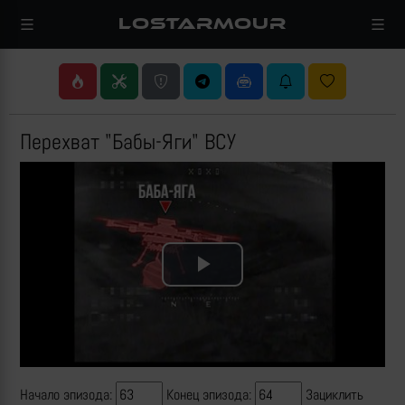
LOSTARMOUR
Перехват "Бабы-Яги" ВСУ
Play
Video
Начало эпизода:
Конец эпизода:
Зациклить