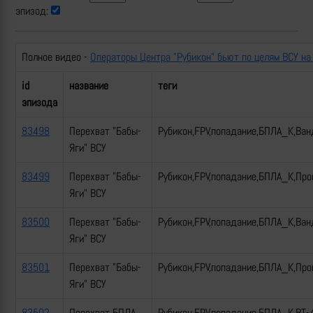
эпизод:
Полное видео -
Операторы Центра "Рубикон" бьют по целям ВСУ на
id
название
теги
эпизода
83498
Перехват "Бабы-
Рубикон,FPV,попадание,БПЛА_К,Ван
Яги" ВСУ
83499
Перехват "Бабы-
Рубикон,FPV,попадание,БПЛА_К,Пр
Яги" ВСУ
83500
Перехват "Бабы-
Рубикон,FPV,попадание,БПЛА_К,Ван
Яги" ВСУ
83501
Перехват "Бабы-
Рубикон,FPV,попадание,БПЛА_К,Пр
Яги" ВСУ
83502
Перехват БПЛА
Рубикон,FPV,попадание,БПЛА_К,ВТ-