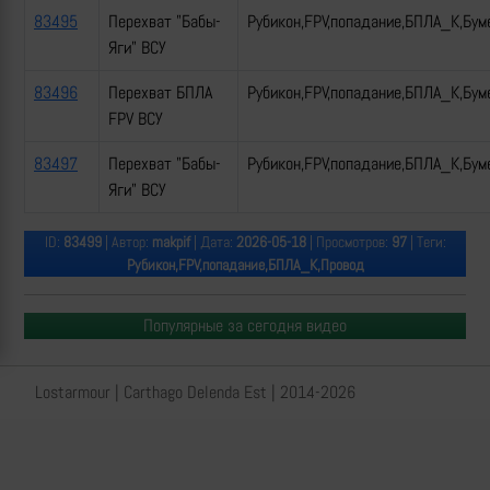
83495
Перехват "Бабы-
Рубикон,FPV,попадание,БПЛА_К,Бум
Яги" ВСУ
83496
Перехват БПЛА
Рубикон,FPV,попадание,БПЛА_К,Бум
FPV ВСУ
83497
Перехват "Бабы-
Рубикон,FPV,попадание,БПЛА_К,Бум
Яги" ВСУ
ID:
83499
| Автор:
makpif
| Дата:
2026-05-18
| Просмотров:
97
| Теги:
Рубикон,FPV,попадание,БПЛА_К,Провод
Популярные за сегодня видео
Lostarmour | Carthago Delenda Est | 2014-2026