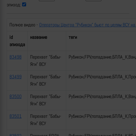
эпизод:
Полное видео -
Операторы Центра "Рубикон" бьют по целям ВСУ на
id
название
теги
эпизода
83498
Перехват "Бабы-
Рубикон,FPV,попадание,БПЛА_К,Ван
Яги" ВСУ
83499
Перехват "Бабы-
Рубикон,FPV,попадание,БПЛА_К,Пр
Яги" ВСУ
83500
Перехват "Бабы-
Рубикон,FPV,попадание,БПЛА_К,Ван
Яги" ВСУ
83501
Перехват "Бабы-
Рубикон,FPV,попадание,БПЛА_К,Пр
Яги" ВСУ
83502
Перехват БПЛА
Рубикон,FPV,попадание,БПЛА_К,ВТ-