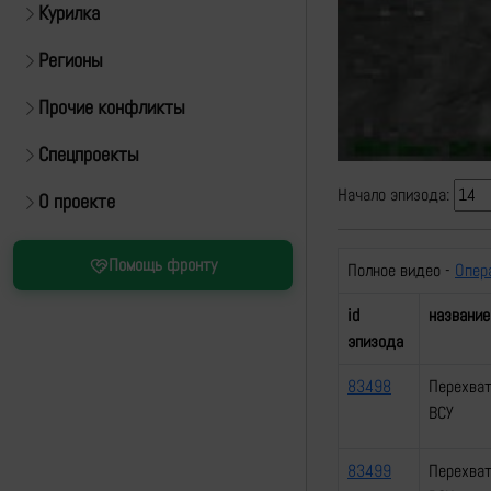
Курилка
Регионы
Прочие конфликты
Спецпроекты
Начало эпизода:
О проекте
Помощь фронту
Полное видео -
Опер
id
название
эпизода
83498
Перехват
ВСУ
83499
Перехват