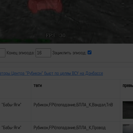
Video
Конец эпизода:
Зациклить эпизод:
аторы Центра "Рубикон" бьют по целям ВСУ на Донбассе
теги
прев
 "Бабы-Яги"
Рубикон,FPV,попадание,БПЛА_К,Вандал,ТпВ
 "Бабы-Яги"
Рубикон,FPV,попадание,БПЛА_К,Провод