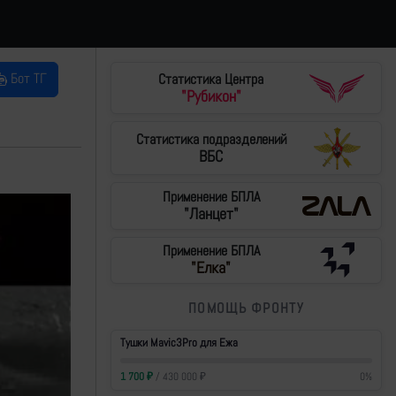
Бот ТГ
Статистика Центра
"Рубикон"
Статистика подразделений
ВБС
Применение БПЛА
"Ланцет"
Применение БПЛА
"Елка"
ПОМОЩЬ ФРОНТУ
Тушки Mavic3Pro для Ежа
1 700
₽
/
430 000
₽
0
%