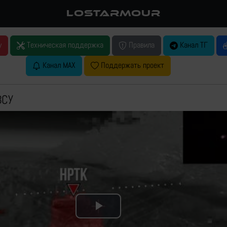
LOSTARMOUR
у
Техническая поддержка
Правила
Канал ТГ
Канал MAX
Поддержать проект
ВСУ
Play