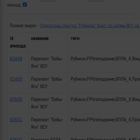
эпизод:
Полное видео -
Операторы Центра "Рубикон" бьют по целям ВСУ на
id
название
теги
эпизода
83498
Перехват "Бабы-
Рубикон,FPV,попадание,БПЛА_К,Ван
Яги" ВСУ
83499
Перехват "Бабы-
Рубикон,FPV,попадание,БПЛА_К,Пр
Яги" ВСУ
83500
Перехват "Бабы-
Рубикон,FPV,попадание,БПЛА_К,Ван
Яги" ВСУ
83501
Перехват "Бабы-
Рубикон,FPV,попадание,БПЛА_К,Пр
Яги" ВСУ
83502
Перехват БПЛА
Рубикон,FPV,попадание,БПЛА_К,ВТ-