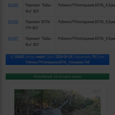
83495
Перехват "Бабы-
Рубикон,FPV,попадание,БПЛА_К,Бум
Яги" ВСУ
83496
Перехват БПЛА
Рубикон,FPV,попадание,БПЛА_К,Бум
FPV ВСУ
83497
Перехват "Бабы-
Рубикон,FPV,попадание,БПЛА_К,Бум
Яги" ВСУ
ID:
83493
| Автор:
makpif
| Дата:
2026-05-18
| Просмотров:
78
| Теги:
Рубикон,FPV,попадание,БПЛА_К,Бумеранг,ТпВ
Популярные за сегодня видео