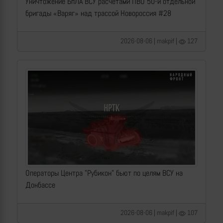
Уничтожение БпЛА ВСУ расчетами ПВО 50-й отдельной
бригады «Варяг» над трассой Новороссия #28
2026-08-06 | makpif |
127
Операторы Центра "Рубикон" бьют по целям ВСУ на
Донбассе
2026-08-06 | makpif |
107