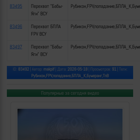
83495
Перехват "Бабы-
Рубикон,FPV,попадание,БПЛА_К,Бум
Яги" ВСУ
83496
Перехват БПЛА
Рубикон,FPV,попадание,БПЛА_К,Бум
FPV ВСУ
83497
Перехват "Бабы-
Рубикон,FPV,попадание,БПЛА_К,Бум
Яги" ВСУ
ID:
83492
| Автор:
makpif
| Дата:
2026-05-18
| Просмотров:
91
| Теги:
Рубикон,FPV,попадание,БПЛА_К,Бумеранг,ТпВ
Популярные за сегодня видео