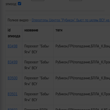
эпизод:
Полное видео -
Операторы Центра "Рубикон" бьют по целям ВСУ на
id
название
теги
эпизода
83498
Перехват "Бабы-
Рубикон,FPV,попадание,БПЛА_К,Ван
Яги" ВСУ
83499
Перехват "Бабы-
Рубикон,FPV,попадание,БПЛА_К,Пр
Яги" ВСУ
83500
Перехват "Бабы-
Рубикон,FPV,попадание,БПЛА_К,Ван
Яги" ВСУ
83501
Перехват "Бабы-
Рубикон,FPV,попадание,БПЛА_К,Пр
Яги" ВСУ
83502
Перехват БПЛА
Рубикон,FPV,попадание,БПЛА_К,ВТ-