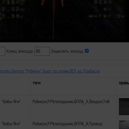
Video
Конец эпизода:
Зациклить эпизод:
аторы Центра "Рубикон" бьют по целям ВСУ на Донбассе
теги
прев
 "Бабы-Яги"
Рубикон,FPV,попадание,БПЛА_К,Вандал,ТпВ
 "Бабы-Яги"
Рубикон,FPV,попадание,БПЛА_К,Провод