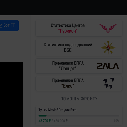
Бот ТГ
Статистика Центра
"Рубикон"
Статистика подразделений
ВБС
Применение БПЛА
"Ланцет"
Применение БПЛА
"Елка"
ПОМОЩЬ ФРОНТУ
Тушки Mavic3Pro для Ежа
42 700
₽
/
430 000
₽
10
%